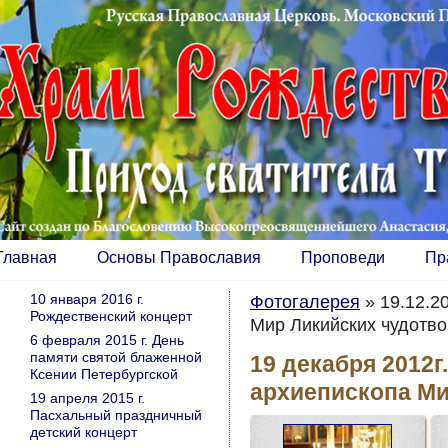
Главная
Основы Православия
Проповеди
Пр
10 января 2016 г.
Фотогалерея
»
19.12.2
Рождественский концерт
Мир Ликийских чудотв
6 февраля 2015 г. День
памяти святой блаженной
19 декабря 2012г
Ксении Петербургской
архиепископа Ми
19 апреля 2015 г.
Пасхальный праздничный
детский концерт