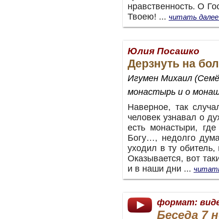
нравственность. О Го
Твоею!
...
читать далее
Юлия Посашко
Дерзнуть на бо
Игумен Михаил (Семё
монастырь и о мона
Наверное, так случа
человек узнавал о ду
есть монастыри, где
Богу…, недолго дума
уходил в ту обитель,
Оказывается, вот так
и в наши дни ...
читать
формат: вид
Беседа 7 н