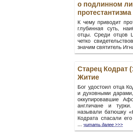
о подлинном ли
протестантизма
К чему приводит про
глубинная суть, на
отцы. Среди отцов Ц
четко свидетельство
значим святитель Игна
Старец Кодрат (1
Житие
Бог удостоил отца К
и духовными дарами,
оккупировавшие Аф
англичане и турки
называли батюшку «
Кодрата спасали его
...
читать далее >>>