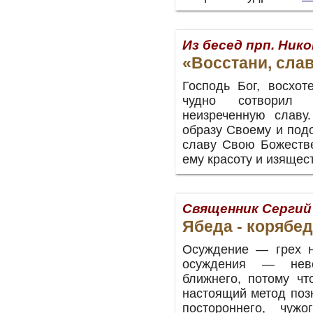
Из бесед прп. Ник
«Восстани, сла
Господь Бог, восхот
чудно сотворил
неизреченную славу
образу Своему и под
славу Свою Божестве
ему красоту и изящест
Священник Сергий
Ябеда - корябе
Осуждение — грех н
осуждения — неве
ближнего, потому ч
настоящий метод позн
постороннего, чуж