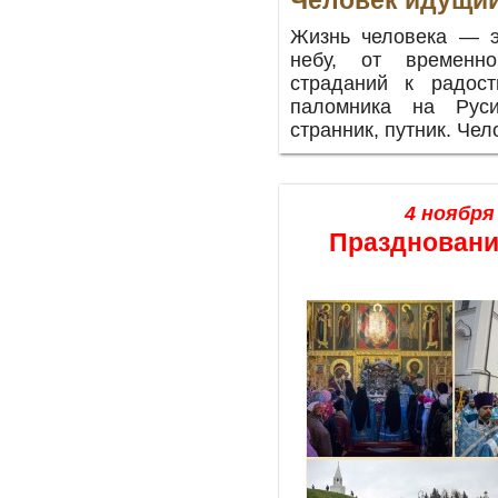
Человек идущи
Жизнь человека — э
небу, от временн
страданий к радос
паломника на Рус
странник, путник. Чел
4 ноября 
Праздновани