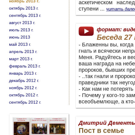
ноябрь 2013 г.
аскетическом насл
октябрь 2013 г.
ступени ...
читать дале
сентябрь 2013 г.
август 2013 г.
формат: вид
июль 2013 г.
Беседа 27 
июнь 2013
- Блаженны вы, когда 
май 2013 г.
гнать и всячески неп
апрель 2013 г.
Меня. Радуйтесь и ве
март 2013 г.
ваша награда на небес
февраль 2013 г.
пророков, бывших пре
январь 2013 г.
- ..так гнали и пророк
декабрь 2012 г.
праведники так неуго
ноябрь 2012 г.
- Как нам не потерять
- Почему у кого-то з
октябрь 2012 г.
всеобъемлюще, а кто-
сентябрь 2012 г.
Дмитрий Дементь
Пост в семье