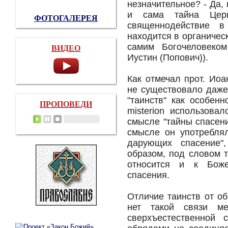
незначительное? - Да, 
и сама тайна Церк
ФОТОГАЛЕРЕЯ
священнодействие в
находится в органичес
самим Богочеловеком
ВИДЕО
Иустин (Попович)).
Как отмечал прот. Ио
не существовало даже
"таинств" как особен
ПРОПОВЕДИ
misterion использов
смысле "тайны спасени
смысле он употреблял
дарующих спасение",
образом, под словом 
относится и к Боже
спасения.
Отличие таинств от об
нет такой связи м
сверхъестественной 