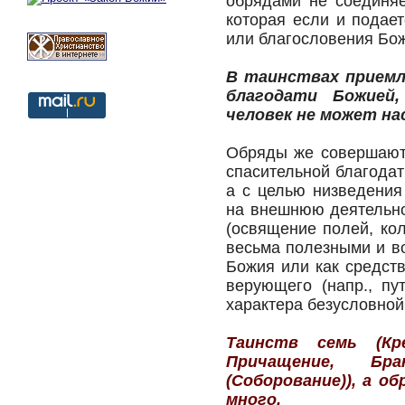
обрядами не соединяе
которая если и подае
или благословения Бо
В таинствах прием
благодати Божией
человек не может нас
Обряды же совершают
спасительной благода
а с целью низведения
на внешнюю деятельно
(освящение полей, кол
весьма полезными и в
Божия или как средст
верующего (напр., пу
характера безусловной
Таинств семь (Кре
Причащение, Бра
(Соборование)), а о
много.