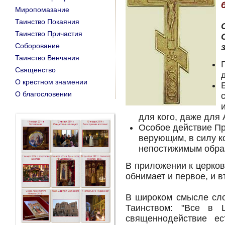
Миропомазание
Таинство Покаяния
Таинство Причастия
Соборование
Таинство Венчания
Священство
О крестном знамении
O благословении
для кого, даже для
Особое действие П
верующим, в силу 
непостижимым обра
В приложении к церко
обнимает и первое, и в
В широком смысле сло
Таинством: "Все в Ц
священнодействие ес