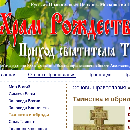
Главная
Основы Православия
Проповеди
Пр
Мир Божий
Основы Православия
Символ Веры
Таинства и обря
Заповеди Божии
Заповеди Блаженства
Таинства и обряды
Семь Таинств
Таинство Крещения