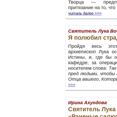
Творца — предпол
притязание на то, ч
читаль далее >>>
Святитель Лука Во
Я полюбил стр
Пройдя весь этот
архиепископ Лука о
Истины, и, где бы о
кафедре, за опера
носителем слова:
Так
пред людьми, чтобы 
Отца вашего
,
Котор
>>>
Ирина Ахундова
Святитель Лука
«Раненые салю