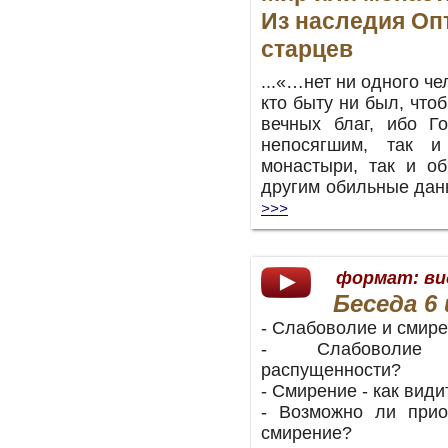
Из наследия Оп
старцев
...«…нет ни одного че
кто быту ни был, что
вечных благ, ибо Г
непосягшим, так и
монастыри, так и о
другим обильные да
>>>
формат:
ви
Беседа
6
- Слабоволие и смире
- Слабоволие 
распущенности?
- Смирение - как види
- Возможно ли прио
смирение?