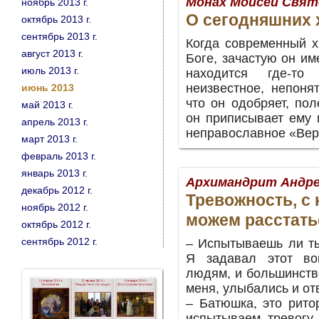
Монах Моисей Свят
ноябрь 2013 г.
О сегодняшних 
октябрь 2013 г.
сентябрь 2013 г.
Когда современный х
август 2013 г.
Боге, зачастую он име
июль 2013 г.
находится где-т
неизвестное, непоня
июнь 2013
что он одобряет, по
май 2013 г.
он приписывает ему 
апрель 2013 г.
неправославное «Вер
март 2013 г.
февраль 2013 г.
январь 2013 г.
Архимандрит Андре
декабрь 2012 г.
Тревожность, с 
ноябрь 2012 г.
можем расстать
октябрь 2012 г.
сентябрь 2012 г.
– Испытываешь ли ты
Я задавал этот во
людям, и большинств
меня, улыбались и от
– Батюшка, это рито
испытываем тревогу