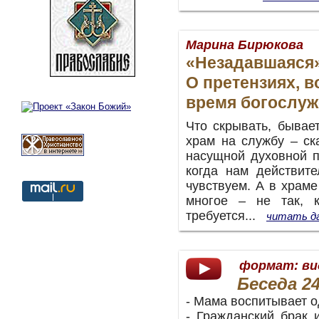
Марина Бирюкова
«Незадавшаяся
О претензиях, 
время богослуж
Что скрывать, бывае
храм на службу – ск
насущной духовной п
когда нам действит
чувствуем. А в храме
многое – не так, 
требуется...
читать д
формат:
ви
Беседа
2
- Мама воспитывает о
- Гражданский брак 