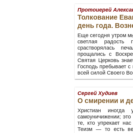
Протоиерей Алекса
Толкование Ева
день года. Воз
Еще сегодня утром м
светлая радость п
срастворялась печ
прощались с Воскр
Святая Церковь знае
Господь пребывает с 
всей силой Своего 
Сергей Худиев
О смирении и д
Христиан иногда 
самоуничижении; это
те, кто упрекает на
Теизм — то есть ве