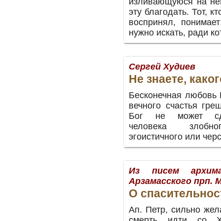
изливающуюся на нег
эту благодать. Тот, 
воспринял, понимает
нужно искать, ради ко
Сергей Худиев
Не знаете, како
Бесконечная любовь 
вечного счастья гре
Бог не может сд
человека злобног
эгоистичного или черс
Из писем архима
Арзамасского прп.
О спасительнос
Ап. Петр, сильно жел
смерть идти со Х