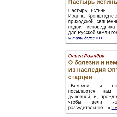
Пастырь истин
Пастырь истины – 
Иоанна Кронштадтск
приходской священн
подвиг исповедника
для Русской земли год
читать далее
>>>
Ольга Рожнёва
О болезни и не
Из наследия Оп
старцев
«Болезни и неп
посылаются нам
душевной, и, прежде
чтобы вели жи
разсудительнее…»
чи