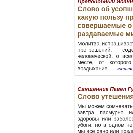
Преподобный Иоанн
Слово об усопши
какую пользу п
совершаемые о 
раздаваемые м
Молитва испрашивает
прегрешений, с
человеческой, о вс
месте, от которог
воздыхание ...
читать
Священник Павел Г
Слово утешени
Мы можем сомневатьс
завтра пасмурно 
здоровы или заболе
убоги, но в одном не
мы все рано или позд