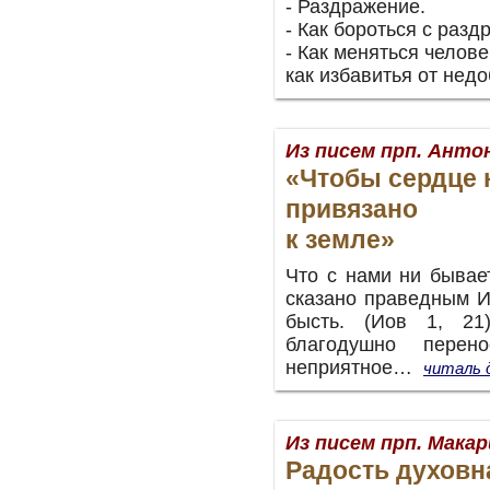
- Раздражение.
- Как бороться с раз
- Как меняться челове
как избавитья от нед
Из писем прп. Ант
«Чтобы сердце 
привязано
к земле»
Что с нами ни бывае
сказано праведным И
бысть. (Иов 1, 21
благодушно пере
неприятное…
читаль 
Из писем прп. Мака
Радость духовн