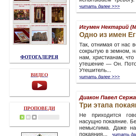
читать далее
>>>
Игумен Нектарий (М
Одно из имен Е
Так, отнимая от нас 
сокрытую в земном, 
ФОТОГАЛЕРЕЯ
нам, христианам, что
утешение — Он. Пото
Утешитель...
ВИДЕО
читать далее
>>>
Диакон Павел Серж
Три этапа покая
ПРОПОВЕДИ
Не приходится гов
насущно покаяние. Бе
немыслима. Даже на
покаяния...
читать да