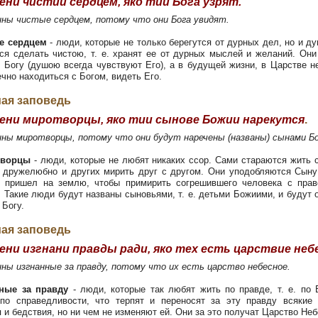
ни чистии сердцем, яко тии Бога узрят.
ы чистые сердцем, потому что они Бога увидят.
 сердцем
- люди, которые не только берегутся от дурных дел, но и д
ся сделать чистою, т. е. хранят ее от дурных мыслей и желаний. Они
к Богу (душою всегда чувствуют Его), а в будущей жизни, в Царстве н
ечно находиться с Богом, видеть Его.
ая заповедь
ни миротворцы, яко тии сынове Божии нарекутся
.
ы миротворцы, потому что они будут наречены (названы) сынами Б
ворцы
- люди, которые не любят никаких ссор. Сами стараются жить 
 дружелюбно и других мирить друг с другом. Они уподобляются Сын
 пришел на землю, чтобы примирить согрешившего человека с пра
 Такие люди будут названы сыновьями, т. е. детьми Божиими, и будут 
 Богу.
ая заповедь
ени изгнани правды ради, яко тех есть царствие неб
ны изгнанные за правду, потому что их есть царство небесное.
ные за правду
- люди, которые так любят жить по правде, т. е. по
 по справедливости, что терпят и переносят за эту правду всякие 
 и бедствия, но ни чем не изменяют ей. Они за это получат Царство Неб