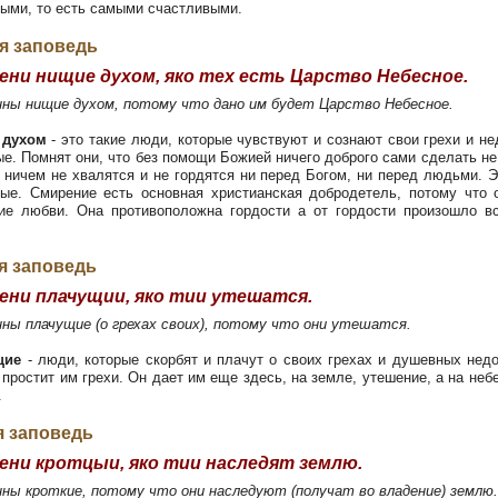
ыми, то есть самыми счастливыми.
я заповедь
ни нищие духом, яко тех есть Царство Небесное.
ны нищие духом, потому что дано им будет Царство Небесное.
 духом
- это такие люди, которые чувствуют и сознают свои грехи и не
е. Помнят они, что без помощи Божией ничего доброго сами сделать не 
 ничем не хвалятся и не гордятся ни перед Богом, ни перед людьми. 
ые. Смирение есть основная христианская добродетель, потому что 
ие любви. Она противоположна гордости а от гордости произошло в
я заповедь
ни плачущии, яко тии утешатся.
ны плачущие (о грехах своих), потому что они утешатся.
щие
- люди, которые скорбят и плачут о своих грехах и душевных недо
 простит им грехи. Он дает им еще здесь, на земле, утешение, а на неб
.
я заповедь
ни кротцыи, яко тии наследят землю.
ы кроткие, потому что они наследуют (получат во владение) землю.