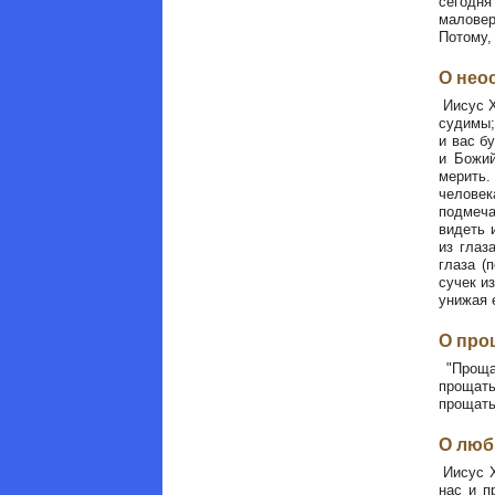
сегодня
маловер
Потому,
О нео
Иисус Х
судимы;
и вас б
и Божий
мерить.
человек
подмеча
видеть 
из глаз
глаза (
сучек из
унижая е
О про
"Прощай
прощать
прощать
О люб
Иисус Х
нас и п