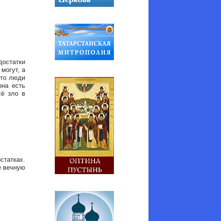
достатки
могут, а
Это люди
она есть
сё зло в
статках.
е вечную