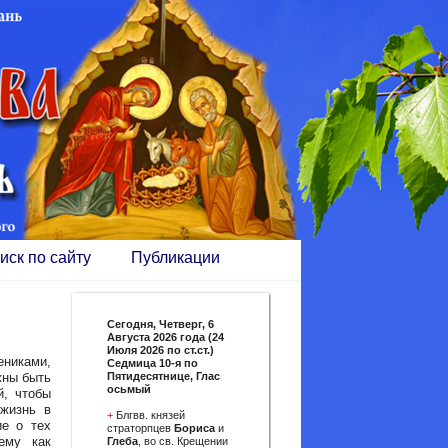
иск по сайту
Публикации
Сегодня,
Четверг, 6
Августа 2026 года (24
Июля 2026 по ст.ст.)
ениками,
Седмица 10-я по
жны быть
Пятидесятнице, Глас
осьмый
й, чтобы
жизнь в
+
Блгвв. князей
ие о тех
страторпцев
Бориса
и
ему как
Глеба
, во св. Крещении