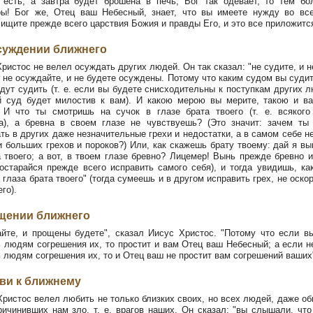
 есть, а завтра будет брошена в печь, Бог так одевает, то тем бо
ы! Бог же, Отец ваш Небесный, знает, что вы имеете нужду во вс
 ищите прежде всего царствия Божия и правды Его, и это все приложитс
суждении ближнего
ристос не велел осуждать других людей. Он так сказал: "не судите, и н
 не осуждайте, и не будете осуждены. Потому что каким судом вы судит
удут судить (т. е. если вы будете снисходительны к поступкам других л
 суд будет милостив к вам). И какою мерою вы мерите, такою и в
 И что ты смотришь на сучок в глазе брата твоего (т. е. всякого
а), а бревна в своем глазе не чувствуешь? (Это значит: зачем т
ть в других даже незначительные грехи и недостатки, а в самом себе н
и больших грехов и пороков?) Или, как скажешь брату твоему: дай я вы
а твоего; а вот, в твоем глазе бревно? Лицемер! Вынь прежде бревно и
постарайся прежде всего исправить самого себя), и тогда увидишь, ка
 глаза брата твоего" (тогда сумеешь и в другом исправить грех, не оско
го).
щении ближнего
те, и прощены будете", сказал Иисус Христос. "Потому что если в
 людям согрешения их, то простит и вам Отец ваш Небесный; а если н
 людям согрешения их, то и Отец ваш не простит вам согрешений ваших
ви к ближнему
ристос велел любить не только близких своих, но всех людей, даже о
ричинивших нам зло, т. е. врагов наших. Он сказал: "вы слышали, что