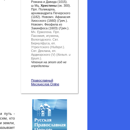
Романа и Давида (1015).
ш Мц.
Христины
(ок. 300).
Прп. Поликарпа,
архимандрита Печерского
(1182). Новомч. Афанасия
Хиосского (1660) (
Греч.
).
Новомч. Феофила из
Закинфоса (1603) (
Греч.
).
Мч. Ермогена.
Прп.
Пахомия, игумена,
Вологодского.
Свт.
Бернулфуса, еп.
Утрехтского (
Нидерл.
).
Свт. Деклана, еп.
Ардморского (V) (
Кельт. и
Брит.
).
Чтения на этот год не
определены
Православный
Месяцеслов Online
м путь -
сем, кто
и земли,
азывает