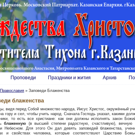
Проповеди
Праздники и жития
Архив
По
Православия
»
Заповеди Блаженства
веди блаженства
, видя перед Собой множество народа, Иисус Христос, окружённый уч
на гору и сел, чтобы учить народ. Сначала Господь указал, какими дол
ники, то есть все христиане: как они должны исполнять закон Божи
ть
блаженную
(в высшей степени радостную, счастливую), вечную 
и Небесном. Для этого Он дал девять заповедей блаженства, учен
вах и свойствах человека, которые соответствуют Царствию Божь