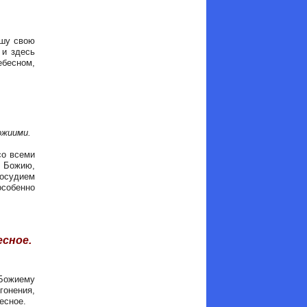
ушу свою
 и здесь
ебесном,
ожиими.
со всеми
у Божию,
восудием
особенно
есное.
 Божиему
гонения,
есное.