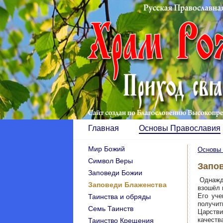
Главная
Основы Православия
Мир Божий
Основы 
Символ Веры
Запо
Заповеди Божии
Однажды
Заповеди Блаженства
взошёл 
Его уче
Таинства и обряды
получи
Семь Таинств
Царстви
качест
Таинство Крещения