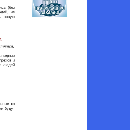
ясь (без
юдей, не
ь новую
.
ытятся.
голодные
грехов и
их людей
ьные ко
ми будут