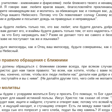
 учителями - книжниками и фарисеями): люби ближнего твоего и ненави
 А Я говорю вам: любите врагов ваших, благословляйте проклинаю
орите ненавидящим вас и молитесь за обижающих вас и гонящих вас, д
Отца вашего Небесного. Потому что Он повелевает солнцу Своему в
ми и добрыми и посылает дождь на праведных и неправедных".
 будете любить только тех, кто вас любит; или будете делать добр
о вам делает его, и взаймы будете давать только тем, от кого надеетесь 
, за что Богу награждать вас? Разве не делают того же самого и без
азве не поступают так же и язычники?
дьте милосерды, как и Отец ваш милосерд, будьте совершенны, как 
ш Небесный.
 правило обращения с ближними
должны обращаться с ближними своими всегда, при всяком случае
ристос дал нам такое правило: "во всем, как хотите, чтобы с вами п
 мы, конечно, хотим, чтобы все люди любили нас" делали нам добро и
к поступайте и вы с ними". (Не делайте другим того, чего себе не желаете
е молитвы
 будем с усердием молиться Богу и просить Его помощи, то Бог сдел
лужит для нашей истинной пользы. Иисус Христос так сказал об этом: "
будет вам; ищите и найдете; стучите и отворят вам; потому что всякий 
т, и ищущий находит, и стучащему отворят. Есть ли между вами такой 
, когда сын его попросит у него хлеба, подал бы ему камень? И когда 