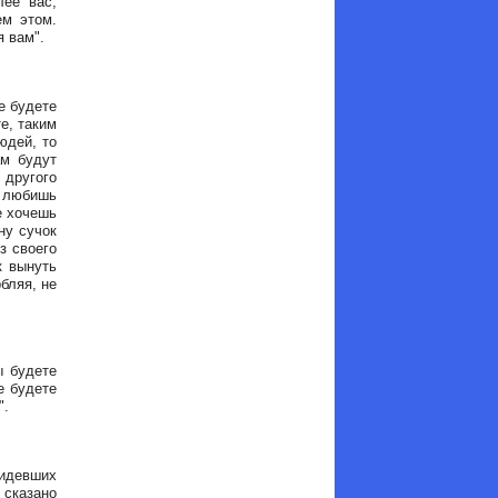
лее вас,
ем этом.
я вам".
е будете
е, таким
юдей, то
ам будут
 другого
ы любишь
е хочешь
ну сучок
з своего
к вынуть
рбляя, не
ы будете
е будете
".
бидевших
 сказано