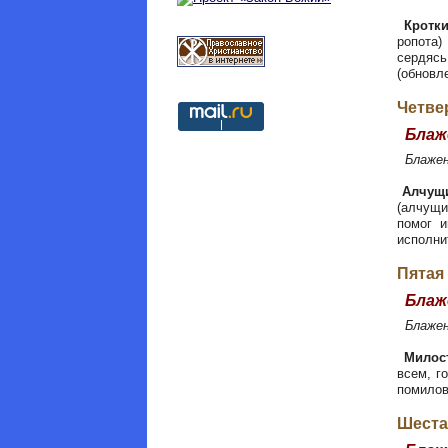
Кротк
ропота)
сердяс
(обновл
Четве
Блаже
Блаже
Алчущ
(алчущи
помог и
исполни
Пятая
Блаже
Блаже
Милос
всем, г
помилов
Шеста