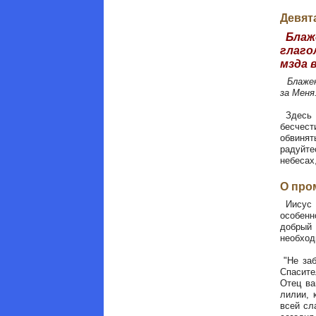
Девят
Блаже
глаго
мзда 
Блаже
за Меня
Здесь Г
бесчест
обвинят
радуйте
небесах
О про
Иисус Х
особенн
добрый 
необход
"Не заб
Спасите
Отец ва
лилии, 
всей сл