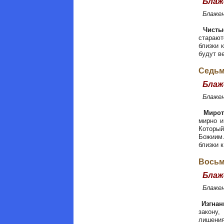
Блаже
Блаженн
Чистые
старают
близки 
будут в
Седьм
Блаже
Блаженн
Мирот
мирно и
Который
Божиим.
близки к
Восьм
Блаж
Блажен
Изгнан
закону,
лишения