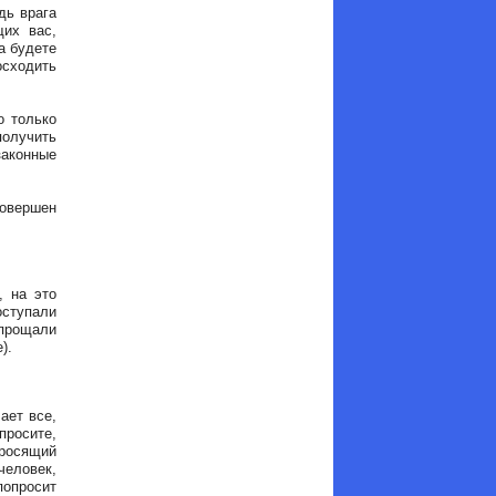
дь врага
щих вас,
а будете
осходить
о только
получить
законные
совершен
, на это
оступали
 прощали
).
ает все,
просите,
просящий
человек,
попросит