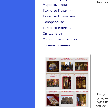
Царству
Миропомазание
Таинство Покаяния
Таинство Причастия
Соборование
Таинство Венчания
Священство
О крестном знамении
O благословении
Иисус Х
дела, ч
будет и
вечное