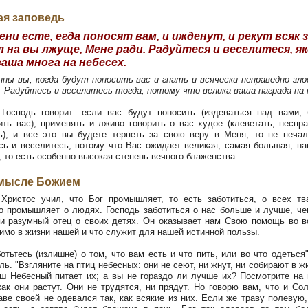
ая заповедь
ни есте, егда поносят вам, и ижденут, и рекут всяк 
л на вы лжуще, Мене ради. Радуйтеся и веселитеся, я
ваша многа на небесех.
нны вы, когда будут поносить вас и гнать и всячески неправедно зл
. Радуйтесь и веселитесь тогда, потому что велика ваша награда на 
осподь говорит: если вас будут поносить (издеваться над вами, 
ить вас), применять и лживо говорить о вас худое (клеветать, неспр
ь), и все это вы будете терпеть за свою веру в Меня, то не печал
сь и веселитесь, потому что Вас ожидает великая, самая большая, на
, то есть особенно высокая степень вечного блаженства.
мысле Божием
ристос учил, что Бог промышляет, то есть заботиться, о всех тв
о промышляет о людях. Господь заботиться о нас больше и лучше, ч
и разумный отец о своих детях. Он оказывает нам Свою помощь во в
имо в жизни нашей и что служит для нашей истинной пользы.
отьтесь (излишне) о том, что вам есть и что пить, или во что одеться"
ль. "Взгляните на птиц небесных: они не сеют, ни жнут, ни собирают в жи
ш Небесный питает их; а вы не гораздо ли лучше их? Посмотрите на
как они растут. Они не трудятся, ни прядут. Но говорю вам, что и Со
аве своей не одевался так, как всякие из них. Если же траву полевую,