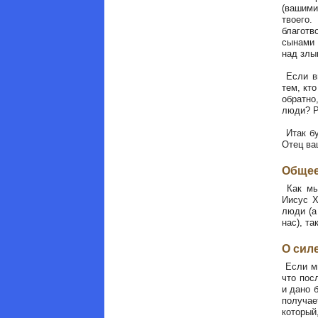
(вашими
твоего.
благотв
сынами 
над злы
Если вы
тем, кт
обратно
люди? Р
Итак бу
Отец ва
Общее
Как мы 
Иисус Х
люди (а
нас), та
О сил
Если мы
что пос
и дано 
получае
который