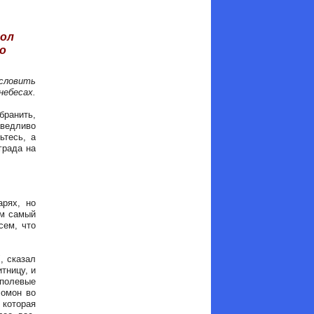
зол
ко
ословить
небесах.
бранить,
аведливо
ьтесь, а
града на
арях, но
ем самый
сем, что
, сказал
тницу, и
 полевые
ломон во
 которая