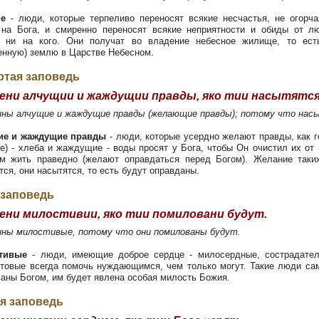
ие
- люди, которые терпеливо переносят всякие несчастья, не огорча
 на Бога, и смиренно переносят всякие неприятности и обиды от л
ь ни на кого. Они получат во владение небесное жилище, то ест
енную) землю в Царстве Небесном.
ртая заповедь
ни алчущии и жаждущии правды, яко тии насытятся
нны алчущие и жаждущие правды (желающие правды); потому что нас
ие и жаждущие правды
- люди, которые усердно желают правды, как 
е) - хлеба и жаждущие - воды просят у Бога, чтобы Он очистил их от 
м жить праведно (желают оправдаться перед Богом). Желание так
тся, они насытятся, то есть будут оправданы.
 заповедь
ни милостивии, яко тии помиловани будут.
нны милостивые, потому что они помилованы будут.
тивые
- люди, имеющие доброе сердце - милосердные, сострадател
отовые всегда помочь нуждающимся, чем только могут. Такие люди са
аны Богом, им будет явлена особая милость Божия.
я заповедь