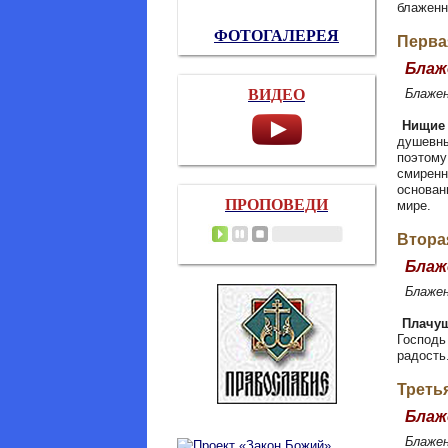
блаженн
ФОТОГАЛЕРЕЯ
Перва
Блаже
ВИДЕО
Блажен
Нищие
душевны
поэтому
смиренн
основан
ПРОПОВЕДИ
мире.
Втора
Блаже
Блажен
Плачу
Господь
радость
Треть
Блаже
Блаженн