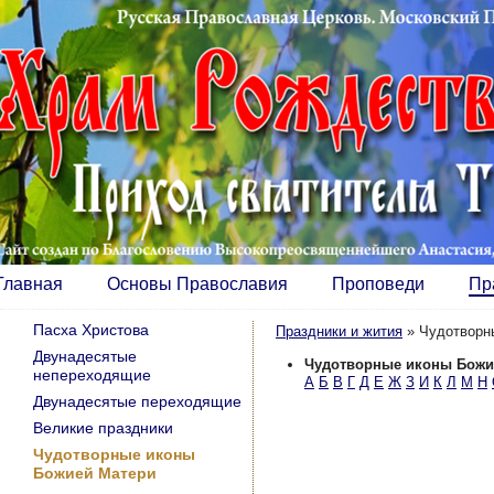
Главная
Основы Православия
Проповеди
Пр
Пасха Христова
Праздники и жития
»
Чудотворн
Двунадесятые
Чудотворные иконы Божи
непереходящие
А
Б
В
Г
Д
Е
Ж
З
И
К
Л
М
Н
Двунадесятые переходящие
Великие праздники
Чудотворные иконы
Божией Матери