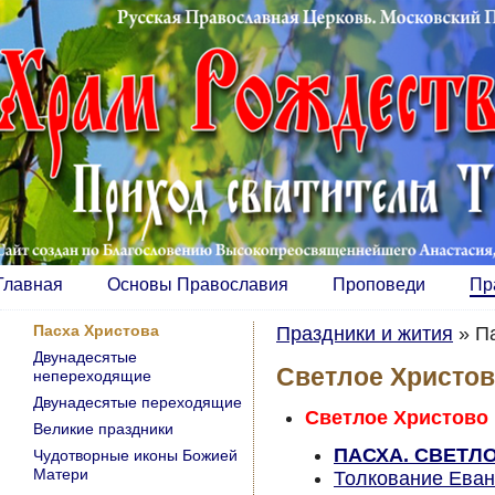
Главная
Основы Православия
Проповеди
Пр
Пасха Христова
Праздники и жития
»
П
Двунадесятые
Светлое Христов
непереходящие
Двунадесятые переходящие
Светлое Христово 
Великие праздники
ПАСХА. СВЕТЛ
Чудотворные иконы Божией
Матери
Толкование Еван