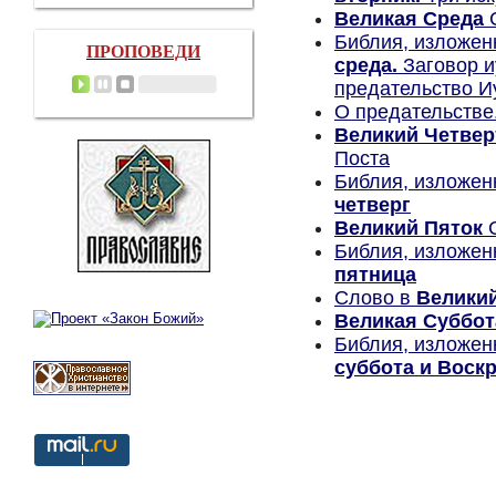
Великая Среда
С
Библия, изложен
ПРОПОВЕДИ
среда.
Заговор и
предательство И
О предательстве
Великий Четвер
Поста
Библия, изложен
четверг
Великий Пяток
С
Библия, изложен
пятница
Слово в
Велики
Великая Суббот
Библия, изложен
суббота и Воск