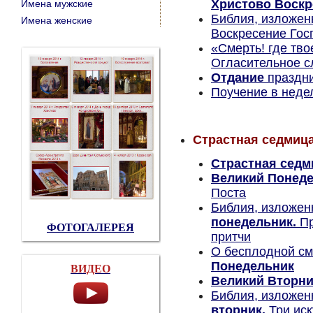
Христово Воскр
Имена мужские
Библия, изложен
Имена женские
Воскресение Гос
«Смерть! где тво
Огласительное с
Отдание
праздни
Поучение в нед
Страстная седмиц
Страстная седм
Великий Понед
Поста
Биб
лия, изложен
понедельник.
Пр
ФОТОГАЛЕРЕЯ
притчи
О бесплодной см
Понедельник
ВИДЕО
Великий Вторни
Библия, изложен
вторник.
Три ис