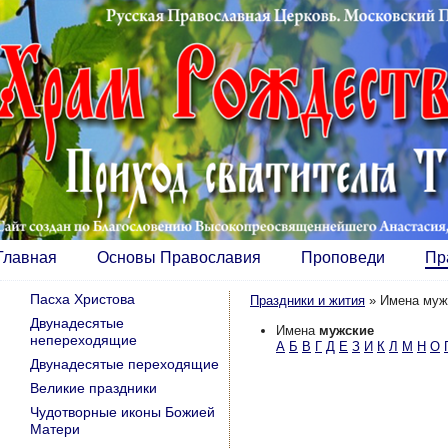
Главная
Основы Православия
Проповеди
Пр
Пасха Христова
Праздники и жития
»
Имена муж
Двунадесятые
Имена
мужские
непереходящие
А
Б
В
Г
Д
Е
З
И
К
Л
М
Н
О
Двунадесятые переходящие
Великие праздники
Чудотворные иконы Божией
Матери