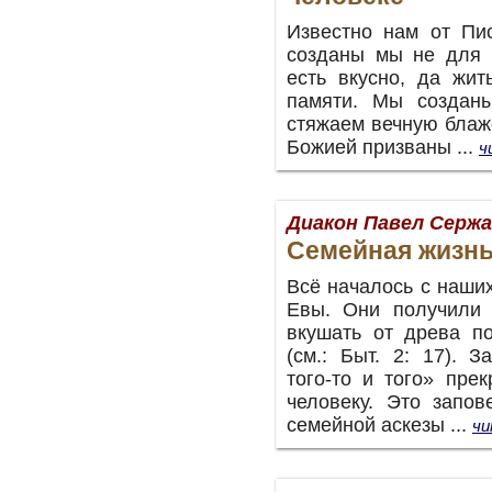
Известно нам от Пис
созданы мы не для т
есть вкусно, да жит
памяти. Мы созданы
стяжаем вечную блаж
Божией призваны
...
ч
Диакон Павел Серж
Семейная жизнь
Всё началось с наши
Евы. Они получили 
вкушать от древа п
(см.: Быт. 2: 17). 
того-то и того» пре
человеку. Это запо
семейной аскезы
...
чи