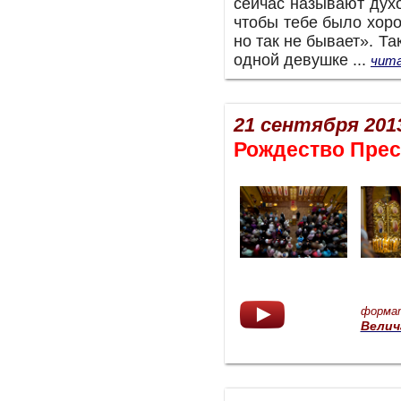
сейчас называют ду
чтобы тебе было хоро
но так не бывает». Т
одной девушке
...
чита
21 сентября 2013
Рождество Пре
форма
Велич