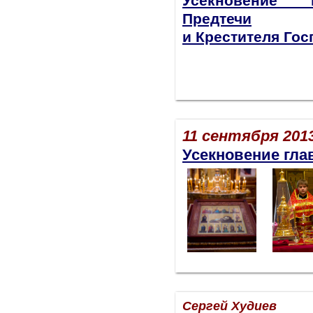
Усекновение 
Предтечи
и Крестителя Го
11 сентября 2013
Усекновение гла
Сергей Худиев