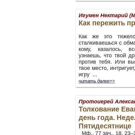
Игумен Нектарий (М
Как пережить п
Как же это тяжело
сталкиваешься с обма
кому, казалось, в
узнаешь, что твой д
против тебя. Или вы
твое место, интригуе
игру ...
читать далее>>
Протоиерей Алекса
Толкование Ева
день года. Неде
Пятидесятнице
Мф., 77 зач., 18, 23–