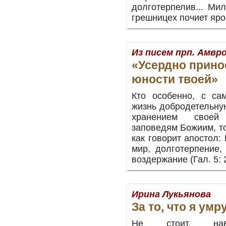
долготерпелив... Мил
грешницех почиет яро
Из писем прп. Амвр
«Усердно прино
юности твоей»
Кто особенно, с са
жизнь добродетельну
хранением своей
заповедям Божиим, то
как говорит апостол:
мир, долготерпение, 
воздержание (Гал. 5: 2
Ирина Лукьянова
За то, что я умр
Не стоит, наве