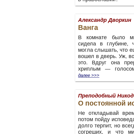
Александр Дворкин
Ванга
В комнате было мн
сидела в глубине, 
могла слышать, что е
вошел в дверь. Уж, во
это. Вдруг она пр
хриплым — голосо
далее >>>
Преподобный Нико
О постоянной и
Не откладывай врем
потом пойду исповеда
долго терпит, но все
согреших, и что м