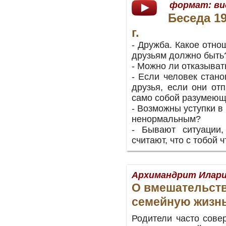
формат:
ви
Беседа 1
г.
- Дружба. Какое отно
друзьям должно быть
- Можно ли отказыват
- Если человек стан
друзья, если они от
само собой разумею
- Возможны уступки в
ненормальным?
- Бывают ситуации,
считают, что с тобой ч
Архимандрит Илари
О вмешательств
семейную жизнь
Родители часто сове