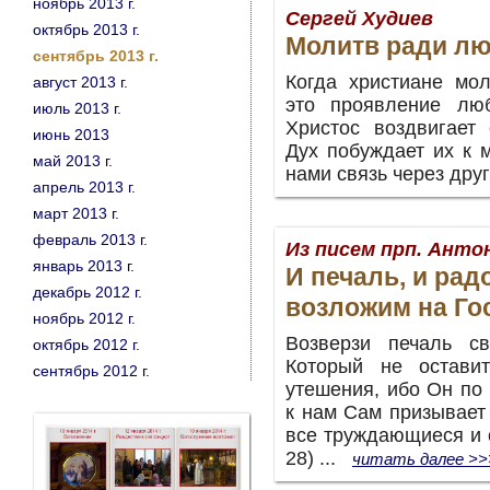
ноябрь 2013 г.
Сергей Худиев
октябрь 2013 г.
Молитв ради лю
сентябрь 2013 г.
Когда христиане мол
август 2013 г.
это проявление лю
июль 2013 г.
Христос воздвигает
июнь 2013
Дух побуждает их к 
май 2013 г.
нами связь через дру
апрель 2013 г.
март 2013 г.
февраль 2013 г.
Из писем прп. Ант
январь 2013 г.
И печаль, и рад
декабрь 2012 г.
возложим на Го
ноябрь 2012 г.
Возверзи печаль с
октябрь 2012 г.
Который не остави
сентябрь 2012 г.
утешения, ибо Он по
к нам Сам призывает 
все труждающиеся и 
28)
...
читать далее >>