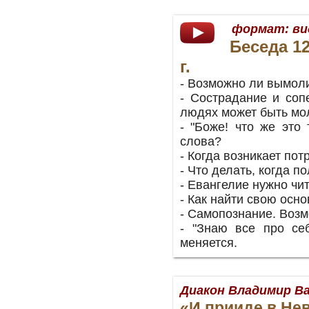
формат:
ви
Беседа 1
г.
- Возможно ли вымол
- Сострадание и соп
людях может быть мо
- "Боже! что же это 
слова?
- Когда возникает по
- Что делать, когда 
- Евангелие нужно чит
- Как найти свою осн
- Самопознание. Возм
- "Знаю все про себ
меняется.
Диакон Владимир В
«И прииде в Нев