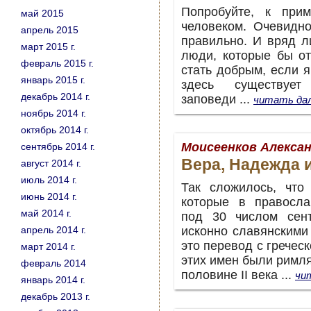
Попробуйте, к прим
май 2015
человеком. Очевидно
апрель 2015
правильно. И вряд л
март 2015 г.
люди, которые бы о
февраль 2015 г.
стать добрым, если я
январь 2015 г.
здесь существует
декабрь 2014 г.
заповеди
...
читать да
ноябрь 2014 г.
октябрь 2014 г.
Моисеенков Алекса
сентябрь 2014 г.
Вера, Надежда и
август 2014 г.
июль 2014 г.
Так сложилось, что
июнь 2014 г.
которые в правосла
май 2014 г.
под 30 числом сент
апрель 2014 г.
исконно славянскими
это перевод с гречес
март 2014 г.
этих имен были римля
февраль 2014
половине II века
...
чи
январь 2014 г.
декабрь 2013 г.