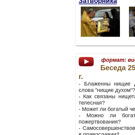
Затворника
формат:
ви
Беседа 2
г.
- Блаженны нищие д
слова "нищие духом"
- Как связаны нищет
телесная?
- Может ли богатый ч
- Можно ли богат
пожертвования?
- Самосовершенствова
в православии?