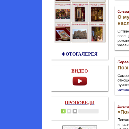
Ольга
О му
нас
Опти
посещ
роман
желан
ФОТОГАЛЕРЕЯ
Серге
Поз
ВИДЕО
Самое
отнош
лучше,
читать
ПРОПОВЕДИ
Елена
«По
Покаян
и част