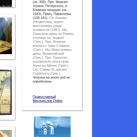
(ок. 305). Прп. Моисея
Угрина, Печерского, в
Ближних пещерах (ок.
1043). Прмц. Параскевы
(138-161).
Св. Иакова
(Нецветова), иерея-
миссионера среди
эскимосов (1867).
Мц.
Ориозелы девы из Ревмы,
ученицы св. Андрея
(
Греч.
).
Прп. Игнатия
монаха с горы Стирион
(
Греч.
).
Мц. Иерусалимы
девы, Византийской
(
Греч.
).
Прп. Геронтия,
основателя скита прав.
Анны на Афоне (
Греч.
).
Свт. Саввы III, архиеп.
Сербского (
Греч.
).
Чтения на этот год не
определены
Православный
Месяцеслов Online