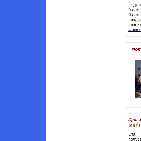
Подли
богат
богат
средня
храни
читать
Фот
Ирина
Ико
Эта 
полус