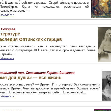
hranit was wsu schizn» украшает Скорбященскую церковь в
-Петербурге. Одна из прихожанок рассказала её
тельную историю...
 далее
>>>
 Рожнёва
итературе
аследия Оптинских старцев
ские старцы оставили нам в наследство свои взгляды и
ния как о литературе XIX века, так и о произведениях более
 времён...
 далее
>>>
ставлений прп. Севастиана Карагандинского
емя для души» — вся жизнь
ороже всего на свете? — Время! И что теряем без сожаления и
лезно? Время! Чем не дорожим и пренебрегаем больше всего?
нем! Потеряем время — потеряем себя! Потеряем все!...
 далее
>>>