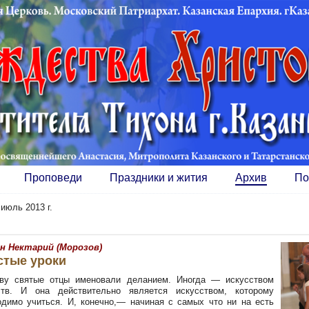
Проповеди
Праздники и жития
Архив
По
»
июль 2013 г.
н Нектарий (Морозов)
стые уроки
ву святые отцы именовали деланием. Иногда — искусством
ств. И она действительно является искусством, которому
одимо учиться. И, конечно,— начиная с самых что ни на есть