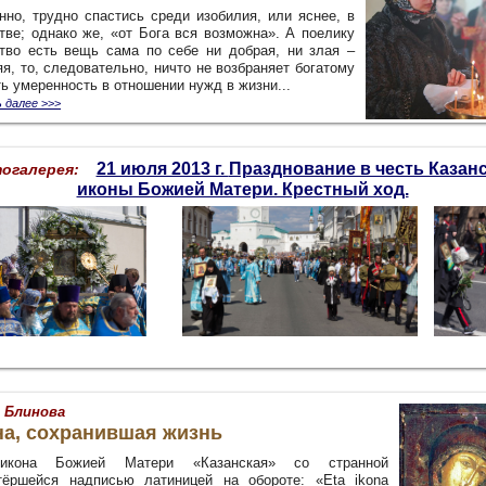
нно, трудно спастись среди изобилия, или яснее, в
стве; однако же, «от Бога вся возможна». А поелику
ство есть вещь сама по себе ни добрая, ни злая –
я, то, следовательно, ничто не возбраняет богатому
ть умеренность в отношении нужд в жизни...
 далее
>>>
21 июля 2013 г.
Празднование в честь Казан
огалерея:
иконы Божией Матери. Крестный ход.
 Блинова
на, сохранившая жизнь
икона Божией Матери «Казанская» со странной
тёршейся надписью латиницей на обороте: «Eta ikona