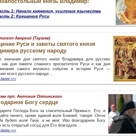
ноапостольный князь Владимир:
асть 1:
Начало княжения, усиление язычества
асть 2:
Крещение Руси
пископ Аверкий (Таушев)
ение Руси и заветы святого князя
димира русскому народу
о значение дня святого князя Владимира для русских
 как дня памяти славного просветителя Руси и как дня
минания самого великого события в истории Руси —
ия всего русского народа ...
 далее >>>
сем прп. Антония Оптинского
годарное Богу сердце
дарите Господа Бога за спасительный Промысл Его, и
дайте ничего, кроме единой воли Божией, говоря:
Отче
да будет воля Твоя, а не моя
. Ибо благодарное Богу
 есть открытый сосуд для Его благодати ...
 далее >>>