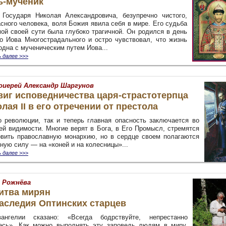
ь-мученик
 Государя Николая Александровича, безупречно чистого,
сного человека, воля Божия явила себя в мире. Его судьба
мой своей сути была глубоко трагичной. Он родился в день
го Иова Многострадального и остро чувствовал, что жизнь
одна с мученическим путем Иова...
 далее
>>>
иерей Александр Шаргунов
виг исповедничества царя-страстотерпца
лая II в его отречении от престола
о революции, так и теперь главная опасность заключается во
ей видимости. Многие верят в Бога, в Его Промысл, стремятся
овить православную монархию, но в сердце своем полагаются
ную силу — на «коней и на колесницы»...
 далее
>>>
 Рожнёва
итва мирян
аследия Оптинских старцев
нгелии сказано: «Всегда бодрствуйте, непрестанно
есь». Как можно выполнять эту заповедь людям в миру,