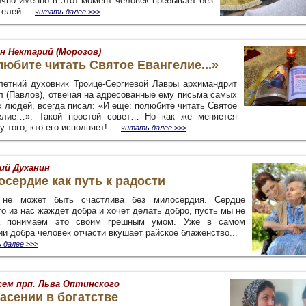
ычно именно в этот момент человек пребывает без
телей...
читать далее
>>>
н Нектарий (Морозов)
юбите читать Святое Евангелие...»
летний духовник Троице-Сергиевой Лавры архимандрит
л (Павлов), отвечая на адресованные ему письма самых
х людей, всегда писал: «И еще: полюбите читать Святое
елие…». Такой простой совет… Но как же меняется
у того, кто его исполняет!...
читать далее
>>>
ий Духанин
сердие как путь к радости
не может быть счастлива без милосердия. Сердце
о из нас жаждет добра и хочет делать добро, пусть мы не
а понимаем это своим грешным умом. Уже в самом
ии добра человек отчасти вкушает райское блаженство...
 далее
>>>
сем прп. Льва Оптинского
асении в богатстве