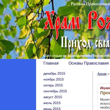
Главная
Основы Православия
декабрь 2015
Архив
ноябрь 2015
октярь 2015
Игуме
сентябрь 2015
Про
август 2015
Молит
июль 2015
искус
необх
июнь 2015