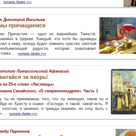
..
читаль далее >>>
н Димитрий Васильев
 мы причащаемся
тво Причастия — одно из важнейших Таинств,
шаемых в Церкви. Каждый, кто хотя бы однажды
пал к нему, всегда будет помнить чувство светлой
еобъемлющей радости, которая охватывает
тника ...
читаль далее >>>
ополит Лимассольский Афанасий
ватайся за якорь!
а на 25-е слово «Лествицы»
Иоанна Синайского, «О смиренномудрии». Часть 1
у ты не принимаешь того, что ты немощен, каков ты и
Иди ко Христу и скажи: «Господи, я такой, какой есть. Я
т плотски, я окаянен, я трижды окаянен, но хочу быть с
» ...
читаль далее >>>
андр Парменов