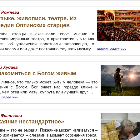
 Рожнёва
зыке, живописи, театре. Из
ледия Оптинских старцев
нские старцы высказывали свое мнение о
ении мирянами театра, о пристрастии к чтению
ов, об увлечении полотнами живописцев, о
ии часами или даже постоянно слушать музыку ...
читаль далее >>>
й Худиев
накомиться с Богом живым
 личное, что только может быть у человека — это
ения с Богом. Бог знает нас гораздо ближе и
 чем отец или мать, супруга или лучший друг ...
 далее
>>>
 Фетисова
каяние нестандартное»
ие – это не эмоция. Покаяние может изливаться –
о изливается – слезами в момент осознания греха,