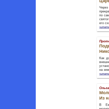
Цар
Через
прекра
по са
свято
его сх
читать
Прото
Под
Нико
Как д
внешн
устан
на зем
читать
Ольга
Мол
Из н
В Ева
молит