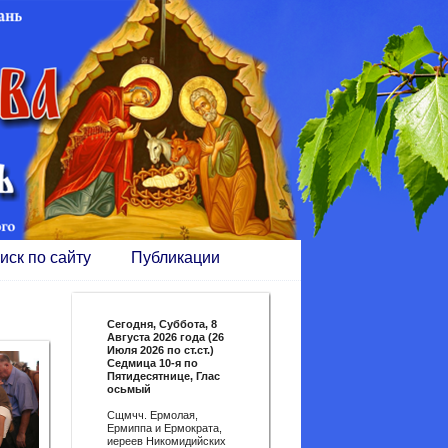
иск по сайту
Публикации
Сегодня,
Суббота, 8
Августа 2026 года (26
Июля 2026 по ст.ст.)
Седмица 10-я по
Пятидесятнице, Глас
осьмый
Сщмчч. Ермолая,
Ермиппа и Ермократа,
иереев Никомидийских