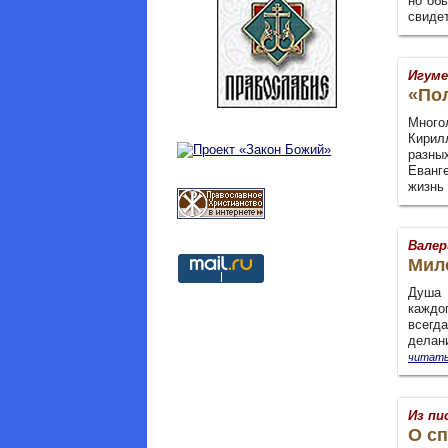
но об
свиде
Игуме
«Пол
Много
Кирил
разны
Еванг
жизнь 
Валер
Мило
Душа 
каждог
всегд
делан
читать
Из пи
О сп