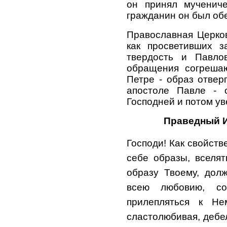
он принял мучениче
гражданин он был об
Православная Церков
как просветивших з
твердость и Павло
обращения согреша
Петре - образ отвер
апостоле Павле - о
Господней и потом у
Праведный И
Господи! Как свойств
себе образы, вселят
образу Твоему, дол
всею любовию, со
прилепляться к Н
сластолюбивая, дебел