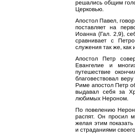
решались общим голо
Церковью.
Апостол Павел, говор
поставляет на перв
Иоанна (Гал. 2,9), се
сравнивает с Петр
служения так же, как
Апостол Петр совер
Евангелие и многи
путешествие окончи
благовествовал веру
Риме апостол Петр о
выдавал себя за Хр
любимых Нероном.
По повелению Нерон
распят. Он просил м
желая этим показать
и страданиями своег