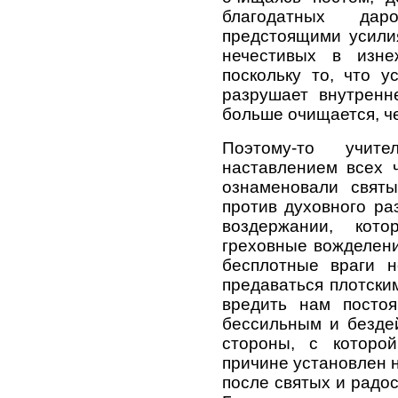
благодатных дар
предстоящими усили
нечестивых в изне
поскольку то, что у
разрушает внутренн
больше очищается, ч
Поэтому-то учит
наставлением всех 
ознаменовали святы
против духовного ра
воздержании, ко
греховные вожделени
бесплотные враги 
предаваться плотски
вредить нам постоя
бессильным и бездей
стороны, с которой
причине установлен 
после святых и радо