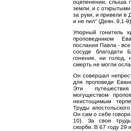
оцепенении, слыша г
земли, и с открытыми
за руки, и привели в 
и не пил" (Деян. 9,1-9)
Упорный гонитель х
проповедником Ева
послания Павла - все
сосуде благодати Б
гонение, ни голод, 
смерть не могли осла
Он совершал непрес
для проповеди Еван
Эти путешествия
могуществом пропов
неистощимым терпе
Труды апостольског
Он сам о себе говорил
10). За свои труд
скорби. В 67 году 29