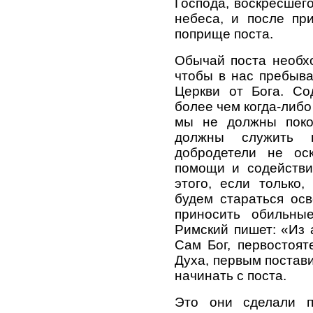
Господа, воскресшег
небеса, и после пр
поприще поста.
Обычай поста необхо
чтобы в нас пребыв
Церкви от Бога. Со
более чем когда-либ
мы не должны покор
должны служить 
добродетели не ос
помощи и содействи
этого, если только
будем стараться осв
приносить обильны
Римский пишет: «Из 
Сам Бог, первостоят
Духа, первым постави
начинать с поста.
Это они сделали п