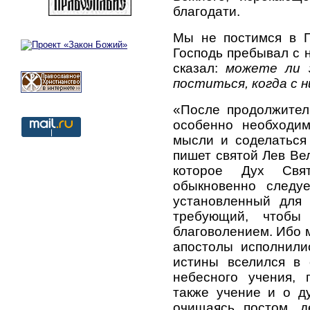
благодати.
Мы не постимся в П
Господь пребывал с 
сказал:
можете ли 
поститься, когда с 
«После продолжител
особенно необходим
мысли и соделаться
пишет святой Лев Ве
которое Дух Свя
обыкновенно следуе
установленный для 
требующий, чтоб
благоволением. Ибо м
апостолы исполнили
истины вселился в 
небесного учения, 
также учение и о д
очищаясь постом, д