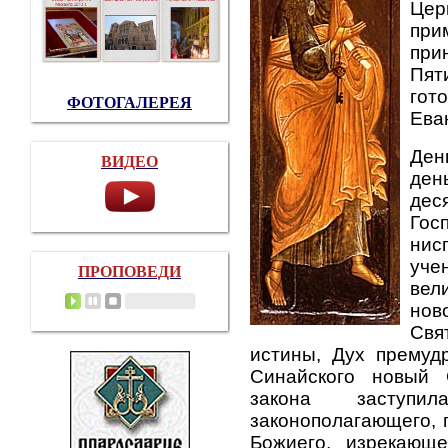
Цер
при
пр
Пят
гот
ФОТОГАЛЕРЕЯ
Ева
Ден
ВИДЕО
ден
дес
Гос
нис
уче
ПРОПОВЕДИ
вел
нов
Свя
истины, Дух премуд
Синайского новый 
закона заступи
законополагающего, 
Божиего, изрекающ