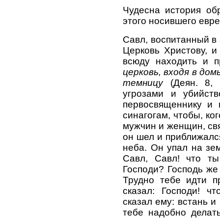
Чудесна история об
этого носившего евре
Савл, воспитанный в 
Церковь Христову, и
всюду находить и п
церковь, входя в дом
темницу
(Деян. 8,
угрозами и убийств
первосвященнику и 
синагогам, чтобы, ко
мужчин и женщин, свя
он шел и приближался
неба. Он упал на зе
Савл, Савл! что ты
Господи? Господь же 
Трудно тебе идти п
сказал: Господи! ч
сказал ему: встань и 
тебе надобно делат