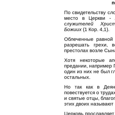
п
По свидетельству сл
место в Церкви -
служителей Хрис
Божиих
(1 Кор. 4,1).
Облеченные равной 
разрешать грехи, 
престолах возле Сына
Хотя некоторые а
предании, например П
один из них не был 
остальных.
Но так как в Деян
повествуется о труда
и святые отцы, благо
этих двоих называют
Церковь прославляет