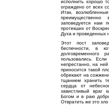
исполнить хорошо то
ограждено от всех с
Итак, возлюбленны
преимущественно
заповедуется нам п
протекших от Воскре
Духа и проведенных 
Этот пост запове
беспечности, в к
долговременного 
пользовались. Если
непрестанно, на ней
приносится такой пл
обрекают на сожжени
тщанием хранить т
сердца от небесног
завистливый враг к
Богом и в раю добро
Отвратить же это зло