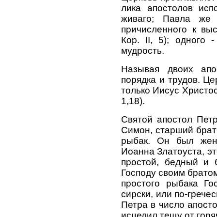
лика апостолов исп
живаго; Павла же
причисленного к вы
Кор. II, 5); одного 
мудрость.
Называя двоих апо
порядка и трудов. Це
только Иисус Христос
1,18).
Святой апостол Петр
Симон, старший брат
рыбак. Он был жен
Иоанна Златоуста, э
простой, бедный и 
Господу своим братом
простого рыбака Го
сирски, или по-гречес
Петра в число апосто
исцелил тещу от горяч