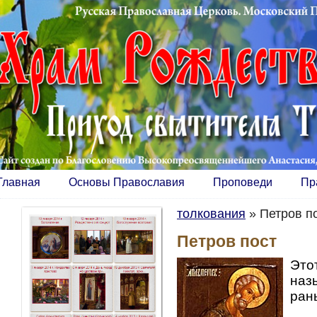
Главная
Основы Православия
Проповеди
Пр
толкования
»
Петров п
Петров пост
Это
наз
ран