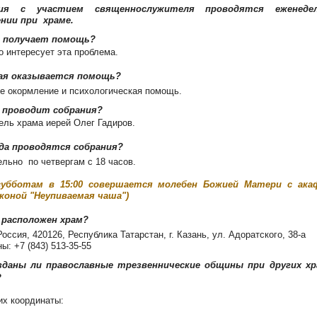
ния с участием священнослужителя проводятся еженеде
нии при храме.
 получает помощь?
го интересует эта проблема.
ая оказывается помощь?
е окормление и психологическая помощь.
 проводит собрания?
ель храма иерей Олег Гадиров.
да проводятся собрания?
льно по четвергам с 18 часов.
субботам в 15:00 совершается молебен Божией Матери с ак
коной "Неупиваемая чаша")
 расположен храм?
оссия, 420126, Республика Татарстан, г. Казань, ул. Адоратского, 38-а
ы: +7 (843) 513-35-55
зданы ли православные трезвеннические общины при других хр
?
 их координаты: