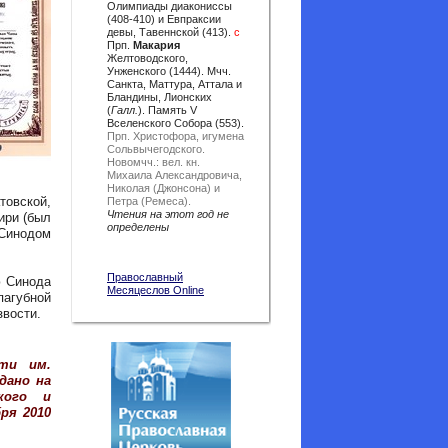
Олимпиады диакониссы
(408-410) и Евпраксии
девы, Тавеннской (413).
с
Прп.
Макария
Желтоводского,
Унженского (1444). Мчч.
Санкта, Маттура, Аттала и
Бландины, Лионских
(
Галл.
). Память V
Вселенского Собора (553).
Прп. Христофора, игумена
Сольвычегодского.
Новомчч.: вел. кн.
Михаила Александровича,
Николая (Джонсона) и
товской,
Петра (Ремеса).
Чтения на этот год не
ири (был
определены
 Синодом
Православный
ю Синода
Месяцеслов Online
пагубной
звости.
ти им.
дано на
кого и
ря 2010