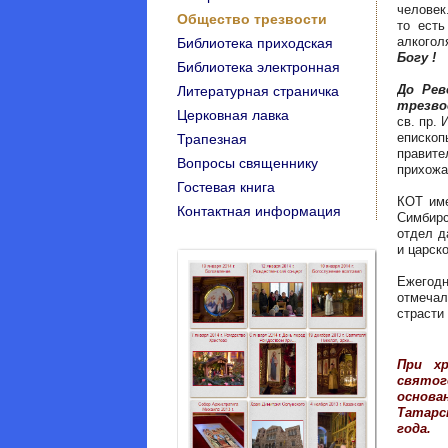
человек
Общество трезвости
то есть
алкогол
Библиотека приходская
Богу !
Библиотека электронная
До Рев
Литературная страничка
трезво
Церковная лавка
св. пр.
еписк
Трапезная
правит
Вопросы священнику
прихожа
Гостевая книга
КОТ име
Контактная информация
Симбирс
отдел д
и царск
Ежегодн
отмечал
страсти
При х
святог
основ
Татарс
года.