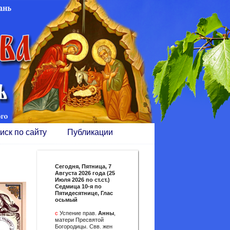
иск по сайту
Публикации
Сегодня,
Пятница, 7
Августа 2026 года (25
Июля 2026 по ст.ст.)
Седмица 10-я по
Пятидесятнице, Глас
осьмый
с
Успение прав.
Анны
,
матери Пресвятой
Богородицы. Свв. жен