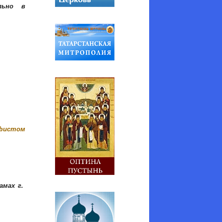
льно в
афистом
амах г.