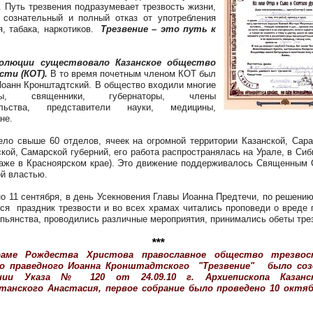
. Путь трезвения подразумевает трезвость жизни,
 сознательный и полный отказ от употребления
я, табака, наркотиков.
Трезвение – это путь к
олюции существовало Казанское общество
сти (КОТ).
В то время почетным членом КОТ был
 Иоанн Кронштадтский. В общество входили многие
опы, священники, губернаторы, члены
ельства, представители науки, медицины,
не.
ло свыше 60 отделов, ячеек на огромной территории Казанской, Сара
кой, Самарской губерний, его работа распространялась на Урале, в Сиб
аже в Красноярском крае). Это движение поддерживалось Священным
ой властью.
о 11 сентября, в день Усекновения Главы Иоанна Предтечи, по решени
ся праздник трезвости и во всех храмах читались проповеди о вреде 
 пьянства, проводились различные мероприятия, принимались обеты тре
***
раме Рождества Христова православное общество трезвос
о праведного Иоанна Кронштадтского "Трезвение"
было соз
ании Указа № 120 от 24.09.10 г. Архиепископа Казанс
танского
Анастасия
, первое собрание было проведено 10 октяб