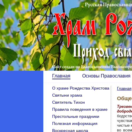
Главная
Основы Православия
О храме Рождества Христова
Главная
Святыни храма
Обще
Святитель Тихон
Трезв
Правила поведения в храме
доброд
бодрст
Престольные праздники
чувств
Полезная информация
чистые 
во всем
Воскресная школа