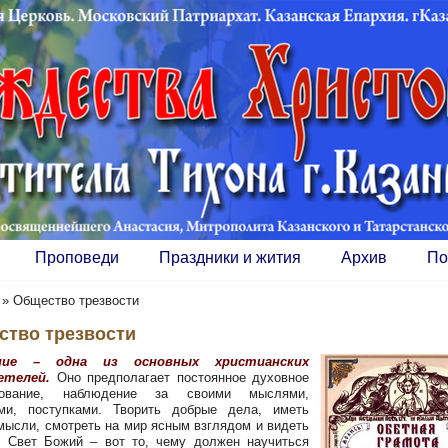
Проповеди
Праздники и жития
Архив
По
»
Общество трезвости
ство трезвости
ение – одна из основных христианских
етелей.
Оно предполагает постоянное духовное
вование, наблюдение за своими мыслями,
ами, поступками. Творить добрые дела, иметь
мысли, смотреть на мир ясным взглядом и видеть
 Свет Божий – вот то, чему должен научиться