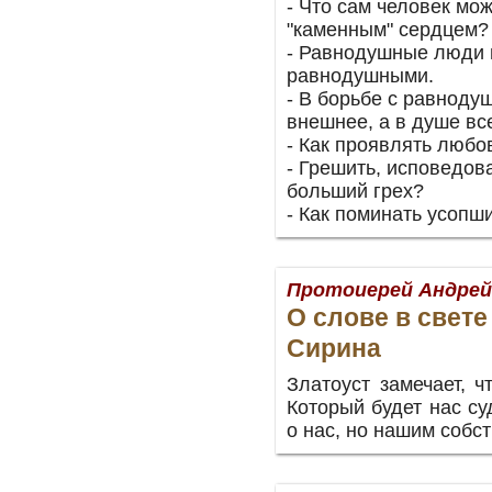
- Что сам человек мо
"каменным" сердцем?
- Равнодушные люди 
равнодушными.
- В борьбе с равноду
внешнее, а в душе вс
- Как проявлять любо
- Грешить, исповедова
больший грех?
- Как поминать усопш
Протоиерей Андрей
О слове в свет
Сирина
Златоуст замечает, ч
Который будет нас су
о нас, но нашим собс