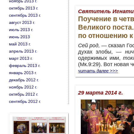
ноябрь 2013 г.
октябрь 2013 г.
Святитель Игнатий
сентябрь 2013 г.
Поучение в чет
август 2013 г.
Великого поста.
июль 2013 г.
по отношению к
июнь 2013
май 2013 г.
Сей род,
— сказал Гос
апрель 2013 г.
духах злобы, —
ни
одержимых ими,
ток
март 2013 г.
(Мк.9:29). Вот новая ч
февраль 2013 г.
читать далее >>>
январь 2013 г.
декабрь 2012 г.
ноябрь 2012 г.
Ро
29 марта 2014 г.
октябрь 2012 г.
сентябрь 2012 г.