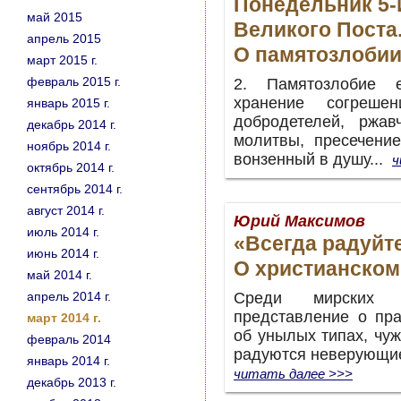
Понедельник 5
май 2015
Великого Поста
апрель 2015
О памятозлоби
март 2015 г.
февраль 2015 г.
2. Памятозлобие е
хранение согреше
январь 2015 г.
добродетелей, ржав
декабрь 2014 г.
молитвы, пресечение
ноябрь 2014 г.
вонзенный в душу...
ч
октябрь 2014 г.
сентябрь 2014 г.
август 2014 г.
Юрий Максимов
июль 2014 г.
«Всегда радуйтес
июнь 2014 г.
О христианском
май 2014 г.
апрель 2014 г.
Среди мирских л
представление о пра
март 2014 г.
об унылых типах, чуж
февраль 2014
радуются неверующие
январь 2014 г.
читать далее >>>
декабрь 2013 г.