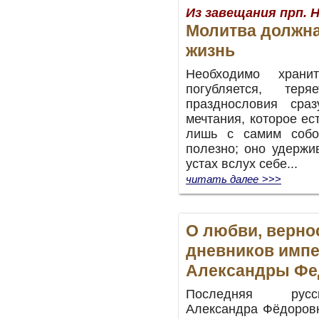
Из завещания прп. 
Молитва должна
жизнь
Необходимо хран
погубляется, тер
празднословия ср
мечтания, которое ес
лишь с самим собо
полезно; оно удержи
устах вслух себе...
читать далее
>>>
О любви, вернос
дневников имп
Александры Ф
Последняя русс
Александра Фёдоров