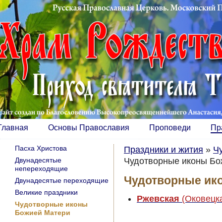
Главная
Основы Православия
Проповеди
Пр
Пасха Христова
Праздники и жития
»
Ч
Двунадесятые
Чудотворные иконы Бо
непереходящие
Чудотворные ик
Двунадесятые переходящие
Великие праздники
Ржевская
(Оковецк
Чудотворные иконы
Божией Матери