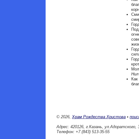
бла
кор
Сми
сми
Гор
Под
огн
сов
жиз
Гор
сил
Гор
кро
Мол
Нил
Как
благ
© 2026,
Храм Рождества Христова
•
поис
Адрес: 420126, г.Казань, ул.Адоратского, 
Телефон: +7 (843) 513-35-55