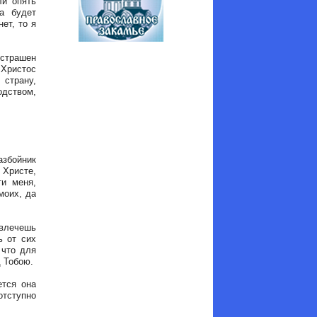
ли опять
а будет
ет, то я
 страшен
 Христос
 страну,
дством,
азбойник
 Христе,
ти меня,
моих, да
 влечешь
ь от сих
 что для
д Тобою.
ется она
отступно