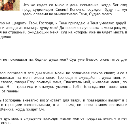
Что же будет со мною в день испытания, когда Бог отк
пред судилищем Своим! Конечно, осужден буду на мук
здесь слезами не умилостивлю Тебя, Судию моего.
убо на щедроты Твои, Господи, к Тебе припадаю и Тебя умоляю: даруй
я и изведи из темницы душу мою! Да воссияет луч света в моем разуме,
я на страшный, ожидающий меня, суд на котором уже не будет места 
 делах.
и не покаешься ты, бедная душа моя? Суд уже близок, огонь готов дл
зол погрязал я все дни жизни моей, не оплакивая грехов своих; и се 
 наложит на меня оковы свои. Трепещи и смущайся , душа моя, и,
 своего, говори Ему: помилуй меня, Спаситель мой, и извлеки меня , п
ах. Я — грешница и стыжусь умолять Тебя. Благодатию Твоею спа
 от геенны.
ь Господень внезапно возблистает для твари, и праведники выйдут в 
 с горящими светильниками; а я — тьма, нет елея в моем светильни
 Жениха, когда придет Он.
т дух мой, в смущение приходят мысли мои от представления, что не
 огонь.