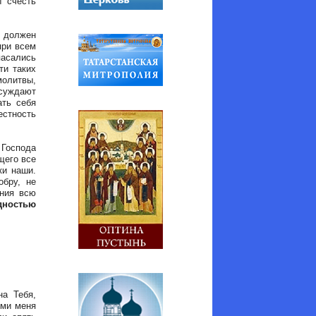
 счесть
о должен
при всем
пасались
ти таких
молитвы,
осуждают
ать себя
естность
 Господа
щего все
ки наши.
обру, не
ения всю
едностью
на Тебя,
ими меня