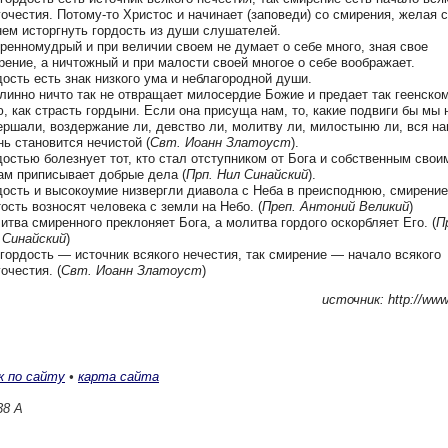
гочестия. Потому-то Христос и начинает (заповеди) со смирения, желая с
нем исторгнуть гордость из души слушателей.
ренномудрый и при величии своем не думает о себе много, зная свое
рение, а ничтожный и при малости своей многое о себе воображает.
дость есть знак низкого ума и неблагородной души.
линно ничто так не отвращает милосердие Божие и предает так геенско
ю, как страсть гордыни. Если она присуща нам, то, какие подвиги бы мы 
ершали, воздержание ли, девство ли, молитву ли, милостыню ли, вся н
нь становится нечистой (
Свт. Иоанн Златоуст
).
достью болезнует тот, кто стал отступником от Бога и собственным свои
ам приписывает добрые дела (
Прп. Нил Синайский
).
дость и высокоумие низвергли диавола с Неба в преисподнюю, смирение
тость возносят человека с земли на Небо. (
Преп. Антоний Великий
)
итва смиренного преклоняет Бога, а молитва гордого оскорбляет Его. (
П
 Синайский
)
 гордость — источник всякого нечестия, так смирение — начало всякого
очестия. (
Свт. Иоанн Златоуст
)
источник: http://www
к по сайту
•
карта сайта
38 А