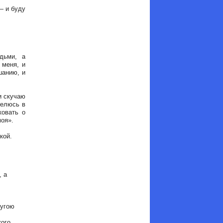
— и буду
дьми, а
 меня, и
шанию, и
и скучаю
селюсь в
ковать о
моя».
кой.
, а
ругою
кого