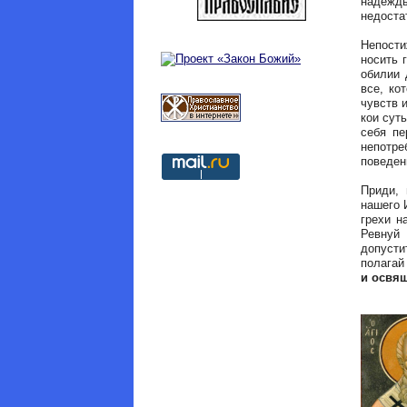
надежд
недоста
Непости
носить 
обилии 
все, ко
чувств 
кои сут
себя пе
непотре
поведен
Приди, 
нашего 
грехи н
Ревнуй 
допусти
полагай
и освя