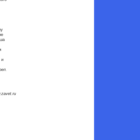
му
не
аша
м
 и
реп.
.zavet.ru