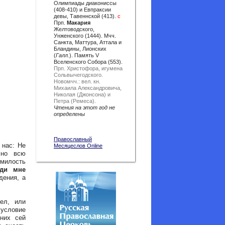
Олимпиады диакониссы
(408-410) и Евпраксии
девы, Тавеннской (413).
с
Прп.
Макария
Желтоводского,
Унженского (1444). Мчч.
Санкта, Маттура, Аттала и
Бландины, Лионских
(
Галл.
). Память V
Вселенского Собора (553).
Прп. Христофора, игумена
Сольвычегодского.
Новомчч.: вел. кн.
Михаила Александровича,
Николая (Джонсона) и
Петра (Ремеса).
Чтения на этот год не
определены
Православный
 нас: Не
Месяцеслов Online
 но всю
милость
уди мне
дения, а
ел, или
условие
них сей