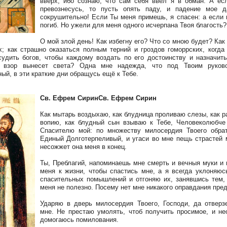
вверх, ибо сознаю, что сам себя ввел я в обман. А ес
превознесусь, то пусть опять паду, и падение мое д
сокрушительно! Если Ты меня примешь, я спасен: а если н
погиб. Но ужели для меня одного исчерпана Твоя благость?
О мой злой день! Как избегну его? Что со мною будет? Как
х; как страшно оказаться полным терний и гроздов гоморрских, когда
судить богов, чтобы каждому воздать по его достоинству и назначить
о взор вынесет света? Одна мне надежда, что под Твоим руково
ый, в эти краткие дни обращусь ещё к Тебе.
Св. Ефрем СиринСв. Ефрем Сирин
Как мытарь воздыхаю, как блудница проливаю слезы, как р
вопию, как блудный сын взываю к Тебе, Человеколюбче
Спасителю мой: по множеству милосердия Твоего обра
Единый Долготерпеливый, и угаси во мне пещь страстей 
несожжет она меня в конец.
Ты, Преблагий, напоминаешь мне смерть и вечныя муки и
меня к жизни, чтобы спастись мне, а я всегда уклоняюс
спасительных помышлений и отгоняю их, занявшись тем,
меня не полезно. Посему нет мне никакого оправдания пре
Ударяю в дверь милосердия Твоего, Господи, да отверз
мне. Не престаю умолять, чтоб получить просимое, и не
домогаюсь помилования.