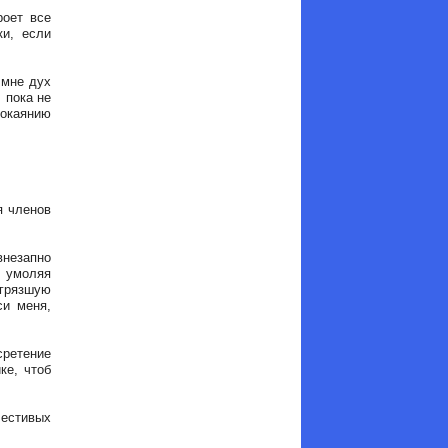
роет все
и, если
 мне дух
 пока не
покаянию
я членов
внезапно
 умоляя
огрязшую
си меня,
сретение
ке, чтоб
честивых