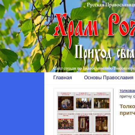
Главная
Основы Православия
толкова
притчу 
Толко
притч