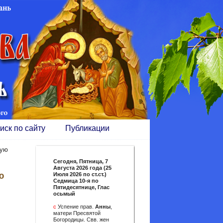
иск по сайту
Публикации
кую
Сегодня,
Пятница, 7
Августа 2026 года (25
ю
Июля 2026 по ст.ст.)
Седмица 10-я по
Пятидесятнице, Глас
осьмый
с
Успение прав.
Анны
,
матери Пресвятой
Богородицы. Свв. жен