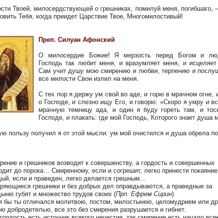
ости Твоей, милосердствующей о грешниках, помилуй меня, погибшаго, 
овить Тебя, когда приидет Царствие Твое, Многомилостивый!
Преп. Силуан Афонский
О милосердие Божие! Я мерзость перед Богом и лю
Господь так любит меня, и вразумляет меня, и исцеляет
Сам учит душу мою смирению и любви, терпению и послу
все милости Свои излил на меня.
С тех пор я держу ум свой во аде, и горю в мрачном огне, 
о Господе, и слезно ищу Его, и говорю: «Скоро я умру и в
мрачную темницу ада, и один я буду гореть там, и тос
Господе, и плакать: где мой Господь, Которого знает душа 
ую пользу получил я от этой мысли: ум мой очистился и душа обрела по
рение и грешников возводит к совершенству, а гордость и совершенных
одит до порока… Смиренному, если и согрешит, легко принести покаяние
дый, если и праведен, легко делается грешным…
ряющиеся грешники и без добрых дел оправдываются, а праведные за
дыню губят и множество трудов своих (
Прп. Ефрем Сирин
).
я бы ты отличался молитвою, постом, милостынею, целомудрием или д
ою добродетелью, все это без смирения разрушается и гибнет.
 гордость есть источник всякого нечестия, так смирение есть начало вся