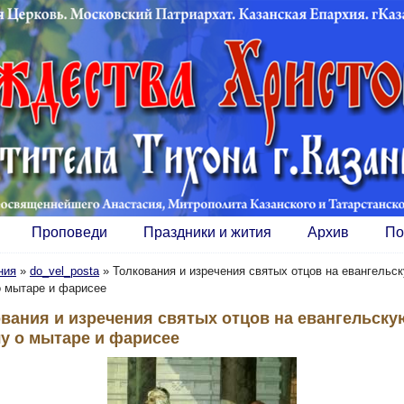
Проповеди
Праздники и жития
Архив
По
ния
»
do_vel_posta
»
Толкования и изречения святых отцов на евангельс
о мытаре и фарисее
вания и изречения святых отцов на евангельску
у о мытаре и фарисее