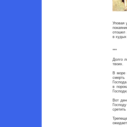
Уповая 
покаяни
отошел 
в худых
***
Долго л
твоих.
В море 
смерть
Господа
в порок
Господи,
Вот ден
Господу
сретить
Трепеще
ожидает