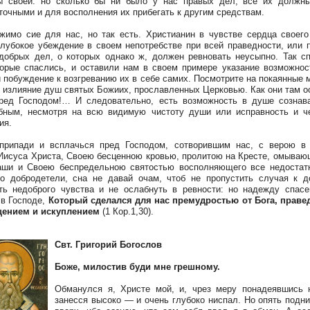
ы своей: но сколько бы ни было у нас правых дел, все их должны
точными и для восполнения их прибегать к другим средствам.
жимо сие для нас, но так есть. Христианин в чувстве сердца своег
глубокое убеждение в своем непотребстве при всей праведности, или 
добрых дел, о которых однако ж, должен ревновать неусыпно. Так с
торые спаслись, и оставили нам в своем примере указание возможнос
и побуждение к возгреванию их в себе самих. Посмотрите на покаянные 
ь излияние душ святых Божиих, прославленных Церковью. Как они там 
ред Господом!… И следовательно, есть возможность в душе сознав
бным, несмотря на всю видимую чистоту души или исправность и ч
ия.
припади и всплачься пред Господом, сотворившим нас, с верою в
Иисуса Христа, Своею бесценною кровью, пролитою на Кресте, омываю
аши и Своею беспредельною святостью восполняющего все недостат
о добродетели, сна не давай очам, чтоб не пропустить случая к д
ть недоброго чувства и не ослабнуть в ревности: но надежду спас
 в Господе,
Который сделался для нас премудростью от Бога, прав
щением и искуплением
(1 Кор.1,30).
Свт. Григорий Богослов
Боже, милостив буди мне грешному.
Обманулся я, Христе мой, и, чрез меру понадеявшись 
занесся высоко — и очень глубоко ниспал. Но опять подн