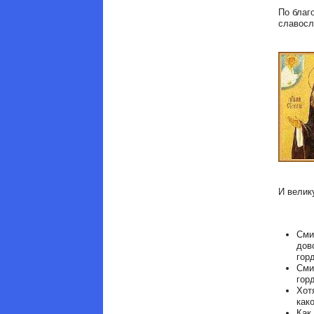
По благ
славосл
И велик
Сми
дов
гор
Сми
гор
Хот
как
Как