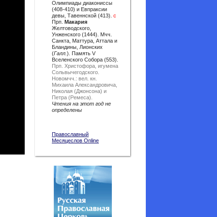
Олимпиады диакониссы
(408-410) и Евпраксии
девы, Тавеннской (413).
с
Прп.
Макария
Желтоводского,
Унженского (1444). Мчч.
Санкта, Маттура, Аттала и
Бландины, Лионских
(
Галл.
). Память V
Вселенского Собора (553).
Прп. Христофора, игумена
Сольвычегодского.
Новомчч.: вел. кн.
Михаила Александровича,
Николая (Джонсона) и
Петра (Ремеса).
Чтения на этот год не
определены
Православный
Месяцеслов Online