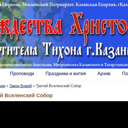
Проповеди
Праздники и жития
Архив
По
ния
»
Закон Божий
»
Третий Вселенский Собор
ий Вселенский Собор