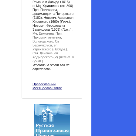
Романа и Давида (1015).
ш Мц.
Христины
(ок. 300).
Прп. Поликарпа,
архимандрита Печерского
(1182). Новомч. Афанасия
Хиосского (1660) (
Греч.
).
Новомч. Феофила из
Закинфоса (1603) (
Греч.
).
Мч. Ермогена.
Прп.
Пахомия, игумена,
Вологодского.
Свт.
Бернулфуса, еп.
Утрехтского (
Нидерл.
).
Свт. Деклана, еп.
Ардморского (V) (
Кельт. и
Брит.
).
Чтения на этот год не
определены
Православный
Месяцеслов Online