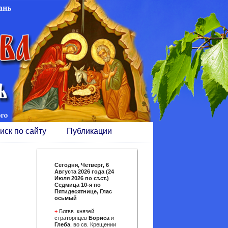
иск по сайту
Публикации
Сегодня,
Четверг, 6
Августа 2026 года (24
Июля 2026 по ст.ст.)
Седмица 10-я по
Пятидесятнице, Глас
осьмый
+
Блгвв. князей
страторпцев
Бориса
и
Глеба
, во св. Крещении