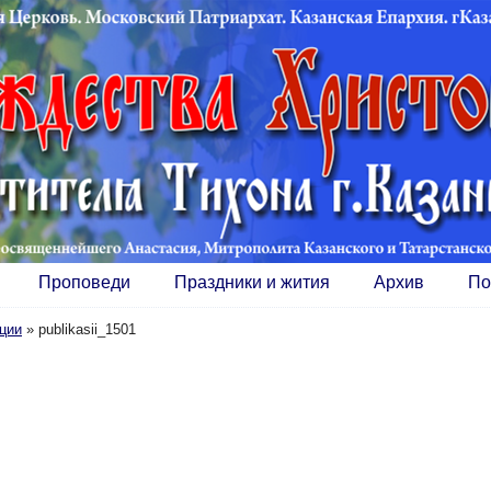
Проповеди
Праздники и жития
Архив
По
ции
»
publikasii_1501