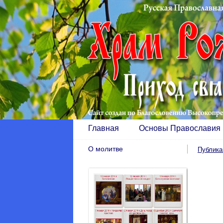
Главная
Основы Православия
О молитве
Публика