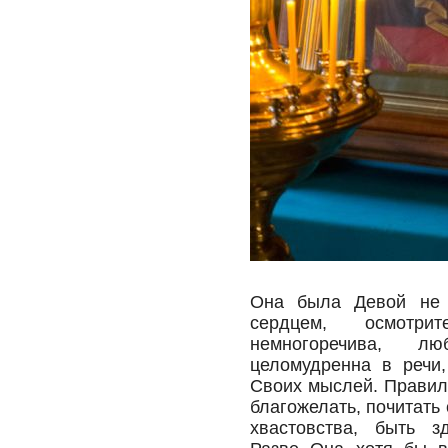
Она была Девой не 
сердцем, осмотри
немногоречива, люб
целомудренна в речи,
Своих мыслей. Правило
благожелать, почитать
хвастовства, быть з