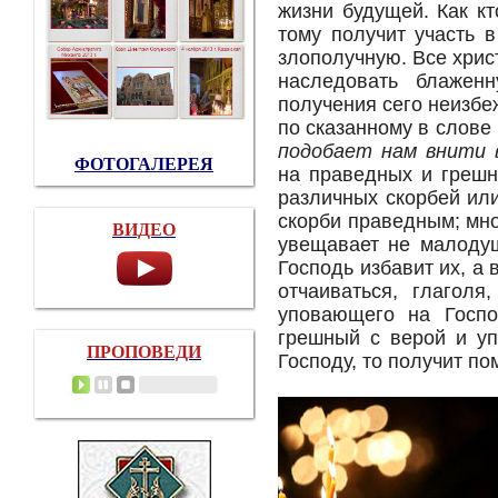
жизни будущей. Как к
тому получит участь 
злополучную. Все хри
наследовать блажен
получения сего неизбе
по сказанному в слове 
подобает нам внити 
ФОТОГАЛЕРЕЯ
на праведных и грешн
различных скорбей или
скорби праведным; мн
ВИДЕО
увещавает не малодуш
Господь избавит их, а
отчаиваться, глаголя
уповающего на Госпо
грешный с верой и уп
ПРОПОВЕДИ
Господу, то получит п