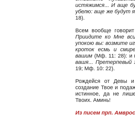
истяжимся... И аще б
убелю: аще же будут я
18).
Всем вообще говорит
Приидите ко Мне вcu
упокою вы: возмите иг
кроток есмь и смир
вашим
(Мф. 11: 28): и
вашя... Претерпевый 
19; Мф. 10: 22).
Рождейся от Девы и
создание Твое и пода
истинное, да не лиш
Твоих. Аминь!
Из писем прп. Амвро