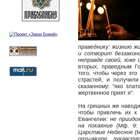
праведнику: жизнию жи
и сотворит беззакони
неправде своей, юже 
вторых, праведным Г
того, чтобы через это
страстей, и получил
сказанному: "яко злат
жертвенное прият я".
На грешных же наводи
чтобы привлечь их к
Евангелии:
не приидо
на покаяние
(Мф. 9: 
Царствие Небесное
(М
отъимите лукавст