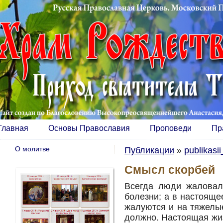
Главная
Основы Православия
Проповеди
Пр
О молитве
Публикации
»
publikasi
Смысл скорбей
Всегда люди жаловали
болезни; а в настояще
жалуются и на тяжелые
должно. Настоящая жиз