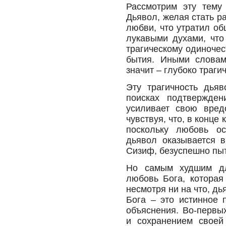
Рассмотрим эту тему
Дьявол, желая стать р
любви, что утратил об
лукавыми духами, что
трагическому одиночес
бытия. Иными словам
значит – глубоко траги
Эту трагичность дья
поисках подтвержден
усиливает свою вред
чувствуя, что, в конце
поскольку любовь ос
дьявол оказывается в
Сизиф, безуспешно пыт
Но самым худшим дл
любовь Бога, которая 
несмотря ни на что, д
Бога – это истинное 
объяснения. Во-первы
и сохранением своей