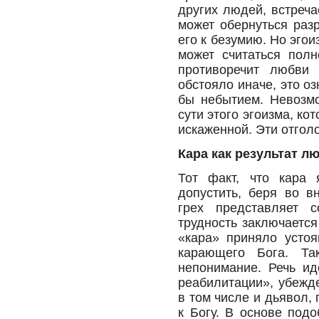
других людей, встреча
может обернуться раз
его к безумию. Но эго
может считаться пол
противоречит любви
обстояло иначе, это о
бы небытием. Невозмо
сути этого эгоизма, ко
искаженной. Эти отго
Кара как результат л
Тот факт, что кара 
допустить, беря во в
грех представляет 
трудность заключается
«кара» приняло устоя
карающего Бога. Та
непонимание. Речь ид
реабилитации», убежде
в том числе и дьявол,
к Богу. В основе под