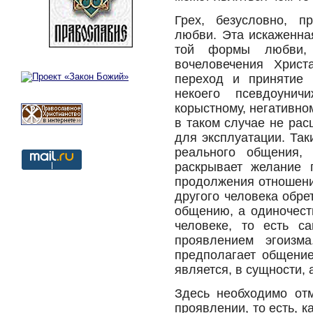
Грех, безусловно, п
любви. Эта искаженна
той формы любви,
вочеловечения Христ
переход и принятие 
некоего псевдоунич
корыстному, негативно
в таком случае не рас
для эксплуатации. Та
реального общения, 
раскрывает желание 
продолжения отношений
другого человека обре
общению, а одиночест
человеке, то есть с
проявлением эгоизм
предполагает общение
является, в сущности,
Здесь необходимо отм
проявлении, то есть, 