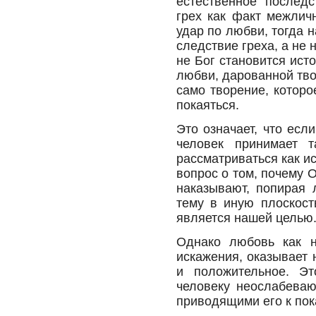
естественное послед
грех как факт межлич
удар по любви, тогда 
следствие греха, а не 
не Бог становится ист
любви, дарованной тво
само творение, которо
покаяться.
Это означает, что есл
человек принимает т
рассматриваться как ис
вопрос о том, почему 
наказывают, попирая 
тему в иную плоскост
является нашей целью
Однако любовь как н
искажения, оказывает 
и положительное. Эт
человеку неослабева
приводящими его к по