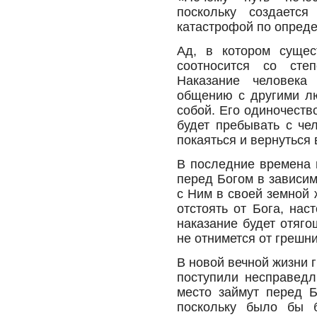
поскольку создается
катастрофой по опред
Ад, в котором сущес
соотносится со сте
Наказание человека
общению с другими л
собой. Его одиночеств
будет пребывать с че
покаяться и вернуться 
В последние времена 
перед Богом в зависим
с Ним в своей земной 
отстоять от Бога, нас
наказание будет отяго
не отнимется от грешни
В новой вечной жизни г
поступили несправедл
место займут перед Б
поскольку было бы б