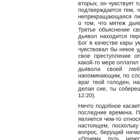
вторых, он чувствует 
подтверждается тем, 
непрекращающаяся люб
о том, что мятеж дья
Третье объяснение св
дьявол находится пер
Бог в качестве кары 
чувствовал бы некое у
свое преступление оп
какой-то мере оплатил 
дьявола своей люб
напоминающим, по сло
враг твой голоден, на
делая сие, ты собере
12:20).
Нечто подобное касает
последние времена. П
является чем-то относ
настоящем, поскольку
вопрос, берущий начал
«Почему путь нечес