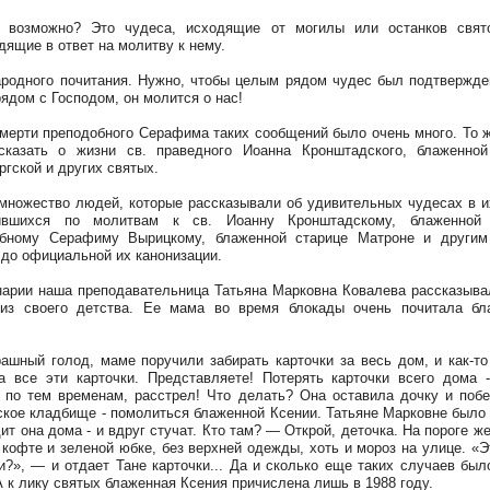
о возможно? Это чудеса, исходящие от могилы или останков свято
дящие в ответ на молитву к нему.
родного почитания. Нужно, чтобы целым рядом чудес был подтвержде
рядом с Господом, он молится о нас!
мерти преподобного Серафима таких сообщений было очень много. То 
сказать о жизни св. праведного Иоанна Кронштадского, блаженной
ргской и других святых.
множество людей, которые рассказывали об удивительных чудесах в и
ившихся по молитвам к св. Иоанну Кронштадскому, блаженной 
обному Серафиму Вырицкому, блаженной старице Матроне и другим
 до официальной их канонизации.
арии наша преподавательница Татьяна Марковна Ковалева рассказыва
 из своего детства. Ее мама во время блокады очень почитала бл
ашный голод, маме поручили забирать карточки за весь дом, и как-то
а все эти карточки. Представляете! Потерять карточки всего дома 
 по тем временам, расстрел! Что делать? Она оставила дочку и поб
кое кладбище - помолиться блаженной Ксении. Татьяне Марковне было 
дит она дома - и вдруг стучат. Кто там? — Открой, деточка. На пороге ж
 кофте и зеленой юбке, без верхней одежды, хоть и мороз на улице. «Э
и?», — и отдает Тане карточки... Да и сколько еще таких случаев был
А к лику святых блаженная Ксения причислена лишь в 1988 году.