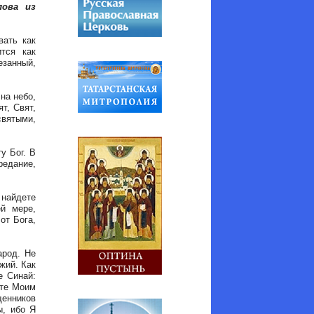
лова из
вать как
тся как
езанный,
на небо,
т, Свят,
святыми,
у Бог. В
едание,
 найдете
ей мере,
от Бога,
арод. Не
жий. Как
е Синай:
ете Моим
щенников
ы, ибо Я