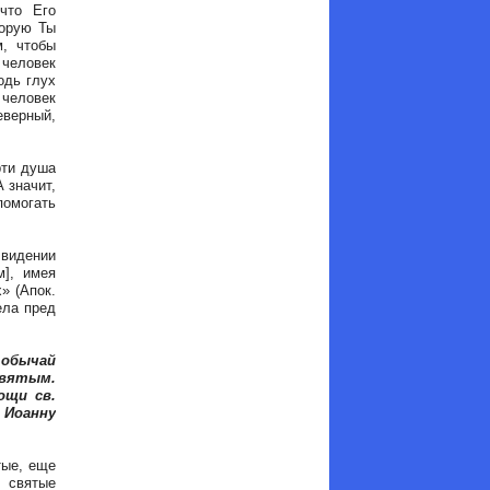
что Его
торую Ты
м, чтобы
 человек
одь глух
 человек
еверный,
рти душа
 значит,
помогать
видении
м], имея
» (Апок.
ела пред
 обычай
святым.
ощи св.
 Иоанну
тые, еще
 святые