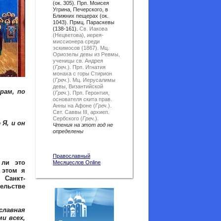
(ок. 305). Прп. Моисея
Угрина, Печерского, в
Ближних пещерах (ок.
1043). Прмц. Параскевы
(138-161).
Св. Иакова
(Нецветова), иерея-
миссионера среди
эскимосов (1867).
Мц.
Ориозелы девы из Ревмы,
ученицы св. Андрея
(
Греч.
).
Прп. Игнатия
монаха с горы Стирион
(
Греч.
).
Мц. Иерусалимы
девы, Византийской
рам, по
(
Греч.
).
Прп. Геронтия,
основателя скита прав.
Анны на Афоне (
Греч.
).
Свт. Саввы III, архиеп.
Сербского (
Греч.
).
Я, и он
Чтения на этот год не
определены
Православный
 ли это
Месяцеслов Online
 этом я
Санкт-
тельстве
славная
и всех,