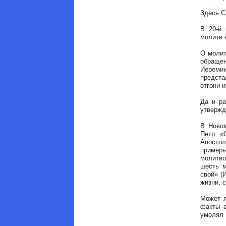
Здесь С
В 20-й 
молитв А
О молит
обращен
Иеремии
предста
отгони и
Да и ра
утвержд
В Новом
Петр: «
Апостол
примеры
молитво
шесть м
свой» (
жизни, 
Может л
факты с
умолял 