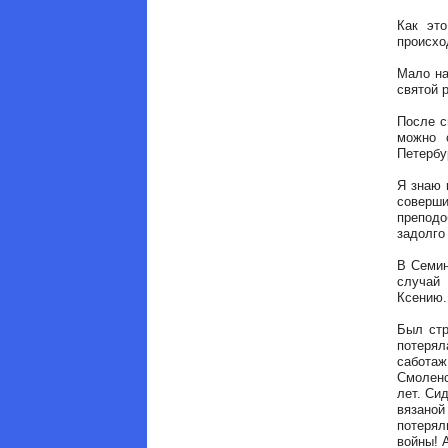
Как эт
происхо
Мало на
святой 
После с
можно 
Петербу
Я знаю 
соверш
препод
задолго
В Семин
случай
Ксению.
Был стр
потерял
саботаж
Смоленс
лет. Си
вязаной
потерял
войны! 