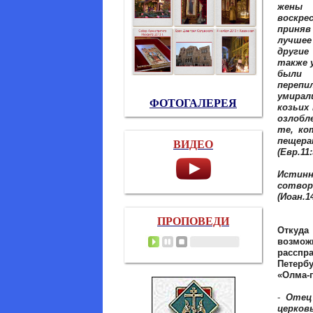
жены
воскре
приняв
лучшее
другие
также 
были
переп
умирал
ФОТОГАЛЕРЕЯ
козьих
озлобл
те, ко
пещера
ВИДЕО
(Евр.11:
Истинн
сотвор
(Иоан.14
ПРОПОВЕДИ
Откуда
возмож
рассп
Петербу
«Олма-п
-
Отец 
церков