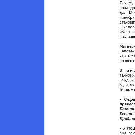
Почему
последо
дал Мне
преобра
станови
к челов
имеет п
постоян
Мы вери
человек
что меш
почивше
В книг
тайнозр
каждый 
5,, и, 
Богом» (
- Стра
правос
Понятн
Ксении
Предте
- В это
при зе