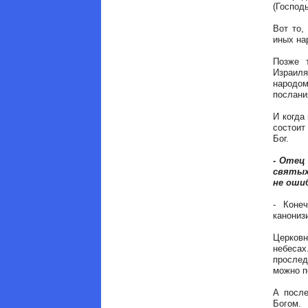
(Господь
Вот то,
иных на
Позже 
Израиля
народом
послани
И когда
состоит
Бог.
- Отец
святых
не оши
- Коне
канониз
Церков
небеса
прослед
можно п
А после
Богом.