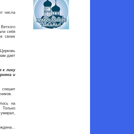
от числа
Ветхого
али себя
 в своих
 Церковь
нам дает
 к лику
рняка и
 спешит
жников.
лось на
 Только
 умирал,
ждена...