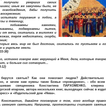
 получали умерших своих
сшими; иные же замучены были, не
 освобождения, дабы получить
 воскресение;
 испытали поругания и побои, а
узы и темницу,
 побиваемы камнями,
иливаемы, подвергаемы пытке,
и от меча, скитались в милотях и
 кожах, терпя недостатки, скорби,
ения;
торых весь мир не был достоин, скитались по пустыням и го
м и ущельям земли.
33-38)
о, истинно говорю вам: верующий в Меня, дела, которые творю 
ит, и больше сих сотворит...
:12)
 берутся святые? Как они помогают людям? Действительно
но, и зачем нам нужны такие Божьи «проводники», - обо всем
рашиваю священника Константина ПАРХОМЕНКО, клирика 
ргской епархии, автора нескольких книг, выходящих сейчас в изда
ресс» и «Издательский дом «Нева».
Константин, давайте поговорим о том, кого вообще право
ь именует святыми. Например, протестанты считают святым