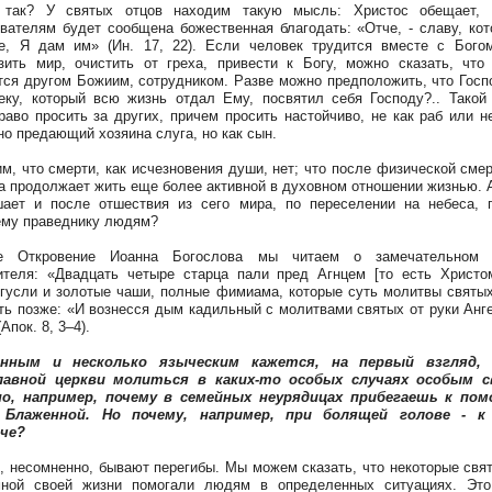
 так? У святых отцов находим такую мысль: Христос обещает, 
вателям будет сообщена божественная благодать: «Отче, - славу, ко
, Я дам им» (Ин. 17, 22). Если человек трудится вместе с Бого
зить мир, очистить от греха, привести к Богу, можно сказать, что
тся другом Божиим, сотрудником. Разве можно предположить, что Госп
еку, который всю жизнь отдал Ему, посвятил себя Господу?.. Такой
раво просить за других, причем просить настойчиво, не как раб или н
но предающий хозяина слуга, но как сын.
м, что смерти, как исчезновения души, нет; что после физической сме
а продолжает жить еще более активной в духовном отношении жизнью. А
ает и после отшествия из сего мира, по переселении на небеса, 
му праведнику людям?
е Откровение Иоанна Богослова мы читаем о замечательном 
ителя: «Двадцать четыре старца пали пред Агнцем [то есть Христо
гусли и золотые чаши, полные фимиама, которые суть молитвы святых
чуть позже: «И вознесся дым кадильный с молитвами святых от руки Анг
Апок. 8, 3–4).
нным и несколько языческим кажется, на первый взгляд,
лавной церкви молиться в каких-то особых случаях особым 
о, например, почему в семейных неурядицах прибегаешь к пом
 Блаженной. Но почему, например, при болящей голове - к
че?
м, несомненно, бывают перегибы. Мы можем сказать, что некоторые свя
мной своей жизни помогали людям в определенных ситуациях. Это