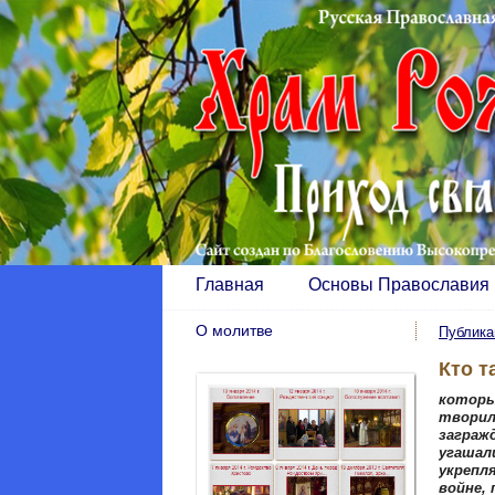
Главная
Основы Православия
О молитве
Публика
Кто т
котор
творил
заграж
угашали
укрепл
войне, 