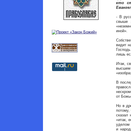
кто ст
Евангел
- В рус
свыше 
«неземн
иной».
Собстве
видит н
Господь
лишь ес
Итак, с
высшем
«изобра
В после
правосл
нескром
от Божь
Но в др
потому,
сказал 
«итак, 
уделом 
и народ