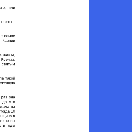
го, или
н факт -
же самое
 Ксении
х жизни,
Ксении,
 святым
ла такой
аженную
 раз она
- да это
ежала на
тогда 10
енщина в
то не вы
о в годы