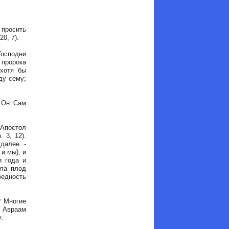
 просить
0, 7).
Господни
 пророка
 хотя бы
ду сему;
и Он Сам
 Апостол
 3, 12).
 далее -
и мы), и
и года и
ила плод
ведность
? Многие
, Авраам
.