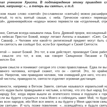
ал учеником Христа. В подтверждение этому приводят с
ия, например: «... а теперь вы святы», и т.д.
ском языке слово »святой» (по-славянски «святый») можно расшифро
ятый, то есть взятый свыше, с неба. Греческое «агиос» переводи
ой», древнееврейское «кодеш» можно перевести как «отделенный, отр
нно, Святым всегда называли лишь Бога. Древний пророк, восхищенный 
а небесах Престол Божий, вокруг летают Ангелы и взывают: «Свят, Свя
 Саваоф...» Человек или какой-то религиозный предмет могут быть 
ли святость им сообщит Бог, если Бог приобщит к Своей Святости.
вятой — значит Божий. Это тот, в ком действует, производит Свою работ
 смысле это тот, в ком, как говорят Священное Писание и Пр
зился» Бог.
днем смысле и понимают сегодня это слово православные. Едва ли вы
авного человека, который скажет, что он - святой. Это, по крайн
но. Напротив, чем праведнее человек, тем очевидней для него, что его 
ей чистоты, праведности, святости отделяет огромная дистанция.
евности, например в Ветхом Завете, святым назывался израильский н
 что иудеи были праведными и чистыми, а потому, что это был народ Бо
народу Бог, когда евреи вышли из египетского плена и подошли к гор
если вы будете слушаться гласа Моего и соблюдать завет Мой, то буд
из всех народов, ибо Моя вся земля, а вы будете у Меня царством свя
ом святым». И чуть позже повеление: «...освящайтесь и будьте свят