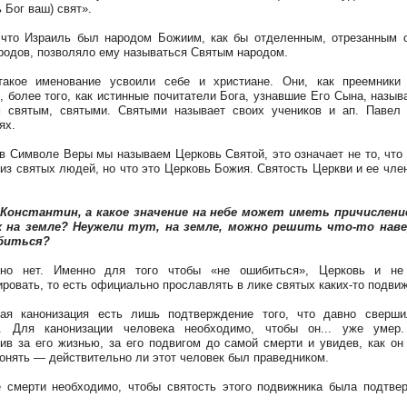
 Бог ваш) свят».
 что Израиль был народом Божиим, как бы отделенным, отрезанным 
родов, позволяло ему называться Святым народом.
такое именование усвоили себе и христиане. Они, как преемники 
, более того, как истинные почитатели Бога, узнавшие Его Сына, назыв
 святым, святыми. Святыми называет своих учеников и ап. Павел
ях.
 в Символе Веры мы называем Церковь Святой, это означает не то, что
 из святых людей, но что это Церковь Божия. Святость Церкви и ее чле
 Константин, а какое значение на небе может иметь причисление
 на земле? Неужели тут, на земле, можно решить что-то наве
биться?
чно нет. Именно для того чтобы «не ошибиться», Церковь и не
ировать, то есть официально прославлять в лике святых каких-то подви
ная канонизация есть лишь подтверждение того, что давно сверши
х. Для канонизации человека необходимо, чтобы он... уже умер.
ив за его жизнью, за его подвигом до самой смерти и увидев, как он
онять — действительно ли этот человек был праведником.
 смерти необходимо, чтобы святость этого подвижника была подтвер