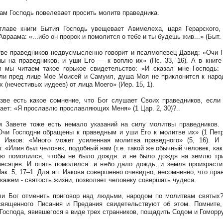
ам Господь повелевает просить молитв праведника.
главе книги Бытия Господь увещевает Авимелеха, царя Герарского,
враама: «...ибо он пророк и помолится о тебе и ты будешь жив...» (Быт. 2
ве праведников недвусмысленно говорит и псалмопевец Давид: «Очи 
ы на праведников, и уши Его — к воплю их» (Пс. 33, 16). А в книге
 мы читаем такое горькое свидетельство: «И сказал мне Господь:
ли пред лице Мое Моисей и Самуил, душа Моя не приклонится к наро
х (нечестивых иудеев) от лица Моего» (Иер. 15, 1).
зве есть какое сомнение, что Бог слушает Своих праведников, есл
ает: «Я прославлю прославляющих Меня» (1 Цар. 2, 30)?..
 Завете тоже есть немало указаний на силу молитвы праведников.
Очи Господни обращены к праведным и уши Его к молитве их» (1 Петр.
 Иаков: «Много может усиленная молитва праведного» (5, 16). И
: «Илия был человек, подобный нам (т.е. такой же обычный человек, как 
ю помолился, чтобы не было дождя: и не было дождя на землю тр
есяцев. И опять помолился: и небо дало дождь, и земля произраст
Иак. 5, 17–1. Для ап. Иакова совершенно очевидно, несомненно, что пра
скажем - святость жизни, позволяет человеку совершать чудеса.
и Бог отменить приговор над людьми, народом по молитвам святых
вященного Писания и Предания свидетельствуют об этом. Помните
Господа, явившегося в виде трех странников, пощадить Содом и Гоморру