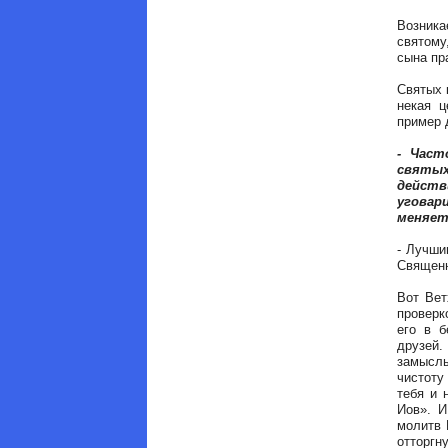
Возника
святому
сына пр
Святых 
некая ц
пример 
- Част
святы
дейст
уговар
меняет
- Лучши
Священн
Вот Вет
проверк
его в б
друзей
замыслы
чистоту
тебя и 
Иов». И
молитв 
отторгну