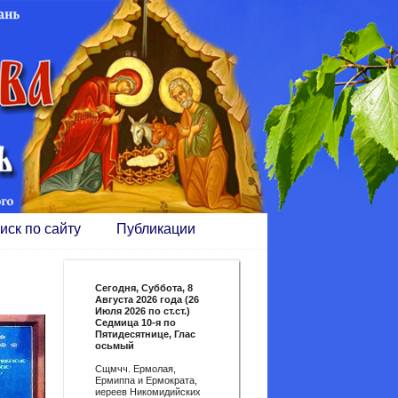
иск по сайту
Публикации
Сегодня,
Суббота, 8
Августа 2026 года (26
Июля 2026 по ст.ст.)
Седмица 10-я по
Пятидесятнице, Глас
осьмый
Сщмчч. Ермолая,
Ермиппа и Ермократа,
иереев Никомидийских