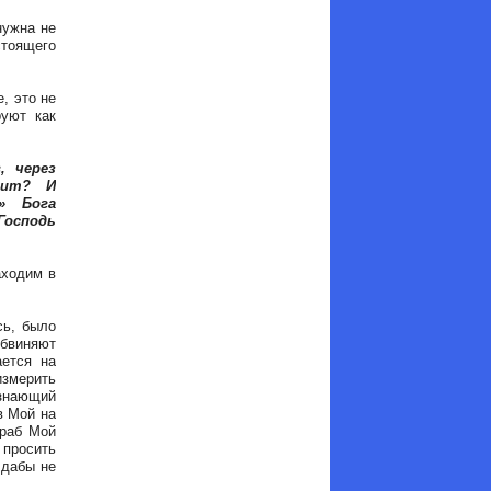
нужна не
стоящего
, это не
руют как
, через
шит? И
» Бога
Господь
аходим в
сь, было
обвиняют
ается на
змерить
 знающий
в Мой на
 раб Мой
 просить
 дабы не