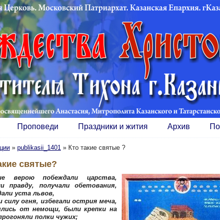
Проповеди
Праздники и жития
Архив
По
ции
»
publikasii_1401
»
Кто такие святые ?
акие святые?
ые верою побеждали царства,
и правду, получали обетования,
дали уста львов,
 силу огня, избегали острия меча,
ялись от немощи, были крепки на
прогоняли полки чужих;