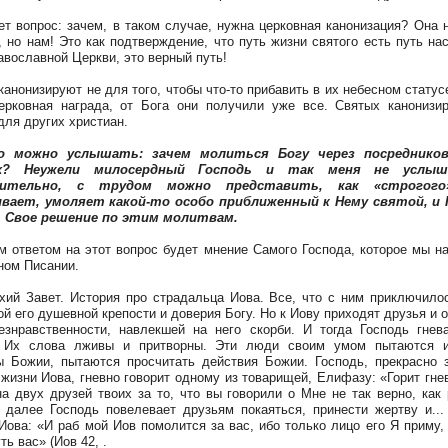
ет вопрос: зачем, в таком случае, нужна церковная канонизация? Она 
, но нам! Это как подтверждение, что путь жизни святого есть путь на
авославной Церкви, это верный путь!
канонизируют не для того, чтобы что-то прибавить в их небесном статусе
ерковная награда, от Бога они получили уже все. Святых канонизи
для других христиан.
о можно услышать: зачем молиться Богу через посредников
х? Неужели милосердный Господь и так меня не услы
вительно, с трудом можно представить, как «строгого
ивает, умоляет какой-то особо приближенный к Нему святой, и 
 Свое решение по этим молитвам.
м ответом на этот вопрос будет мнение Самого Господа, которое мы н
ом Писании.
хий Завет. История про страдальца Иова. Все, что с ним приключило
ой его душевной крепости и доверия Богу. Но к Иову приходят друзья и 
езнравственности, навлекшей на него скорби. И тогда Господь гнев
. Их слова лживы и притворны. Эти люди своим умом пытаются и
 Божии, пытаются просчитать действия Божии. Господь, прекрасно
 жизни Иова, гневно говорит одному из товарищей, Елифазу: «Горит гне
на двух друзей твоих за то, что вы говорили о Мне не так верно, как
 далее Господь повелевает друзьям покаяться, принести жертву и...
Иова: «И раб мой Иов помолится за вас, ибо только лицо его Я приму,
ть вас» (Иов 42, .