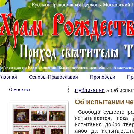
Главная
Основы Православия
Проповеди
Пр
О молитве
Публикации
»
Об испыт
Об испытании ч
Свобода существ раз
испытывается, пока 
испытания добро твер
либо да испытываетс