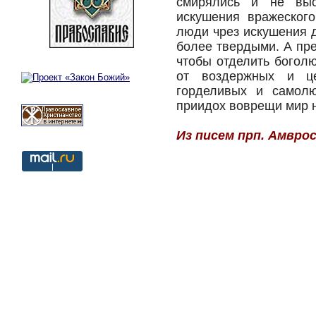
смирялись и не выс
искушения вражеского
люди чрез искушения 
более твердыми. А пре
чтобы отделить богол
от воздержных и це
горделивых и самолю
приидох воврещи мир на
Из писем прп. Амвро