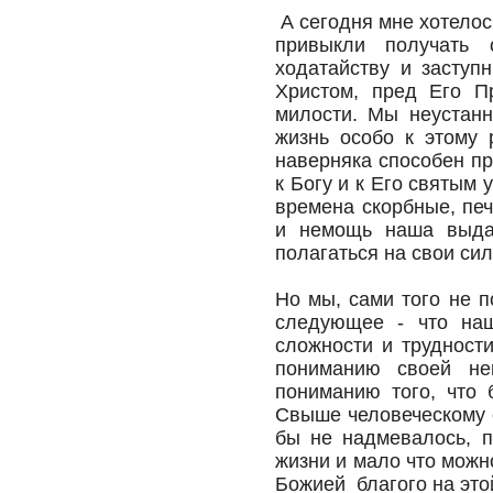
А сегодня мне хотелос
привыкли получать 
ходатайству и заступ
Христом, пред Его П
милости. Мы неустанн
жизнь особо к этому 
наверняка способен пр
к Богу и к Его святым
времена скорбные, печ
и немощь наша выда
полагаться на свои с
Но мы, сами того не 
следующее - что наш
сложности и трудности
пониманию своей не
пониманию того, что 
Свыше человеческому е
бы не надмевалось, п
жизни и мало что мож
Божией благого на это