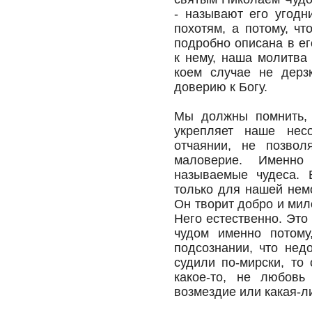
- называют его угодн
похотям, а потому, чт
подробно описана в ег
к нему, наша молитва
коем случае не дерз
доверию к Богу.
Мы должны помнить, 
укрепляет наше несо
отчаянии, не позвол
маловерие. Именно
называемые чудеса. 
только для нашей немо
Он творит добро и мил
Него естественно. Это
чудом именно потому
подсознании, что нед
судили по-мирски, то
какое-то, не любовь
возмездие или какая-ли