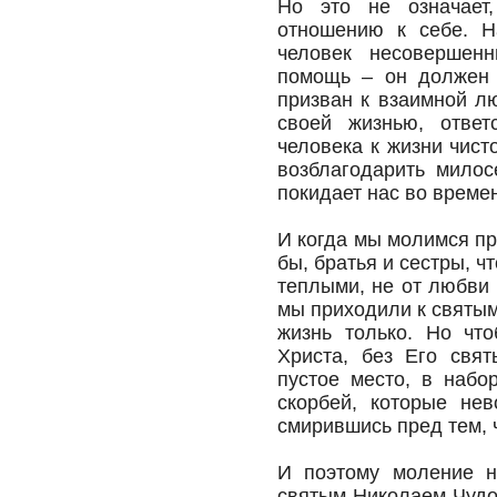
Но это не означает
отношению к себе. На
человек несовершен
помощь – он должен 
призван к взаимной л
своей жизнью, ответ
человека к жизни чист
возблагодарить милос
покидает нас во врем
И когда мы молимся пр
бы, братья и сестры, 
теплыми, не от любви 
мы приходили к святым
жизнь только. Но чт
Христа, без Его свят
пустое место, в набо
скорбей, которые нев
смирившись пред тем, 
И поэтому моление н
святым Николаем Чудо