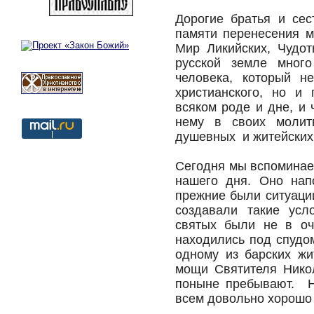
Дорогие братья и се
памяти перенесения м
Мир Ликийских, Чудот
русской земле много
человека, который н
христианского, но и 
всяком роде и дне, и 
нему в своих молит
душевных и житейских
Сегодня мы вспоминае
нашего дня. Оно нап
прежние были ситуации
создавали такие усл
святых были не в оч
находились под спудо
одному из барских жи
мощи Святителя Никол
поныне пребывают. Н
всем довольно хорошо 