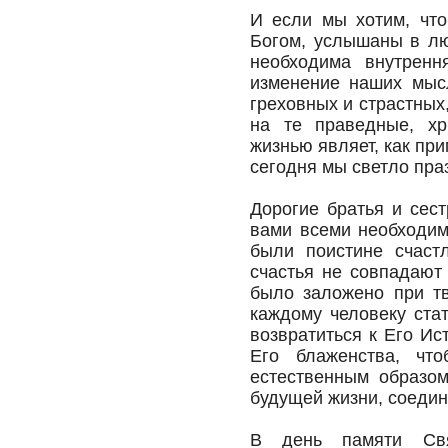
И если мы хотим, чт
Богом, услышаны в люб
необходима внутренн
изменение наших мысл
греховных и страстных
на те праведные, хр
жизнью являет, как пр
сегодня мы светло пра
Дорогие братья и сес
вами всеми необходим
были поистине счаст
счастья не совпадают
было заложено при тв
каждому человеку стат
возвратиться к Его Ис
Его блаженства, что
естественным образом
будущей жизни, соедин
В день памяти Свя