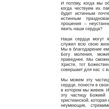
И потому, когда мы о
когда чествуем их па
будет истинным почт
истинным празднов
прошения – неустанн
явить наши сердца?
Наши сердца могут я
служил всю свою жизн
Мы в благодарение ему
Богу моления, може
праведнее. Мы сможе
Христе, тот Божестве
совершает для нас с в
Мы можем эту частиц
сердце, понести в свои
в котором мы живем. И
эту частицу Божией 
христианской, которая
неумеющие, стремим