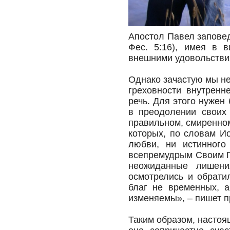
Апостол Павел заповед
Фес. 5:16), имея в в
внешними удовольствиям
Однако зачастую мы не
греховности внутренн
речь. Для этого нужен
в преодолении своих 
правильном, смиренном
которых, по словам И
любви, ни истинного
всепремудрым Своим П
неожиданные лишени
осмотрелись и обрати
благ не временных, а
изменяемы», – пишет п
Таким образом, настоя