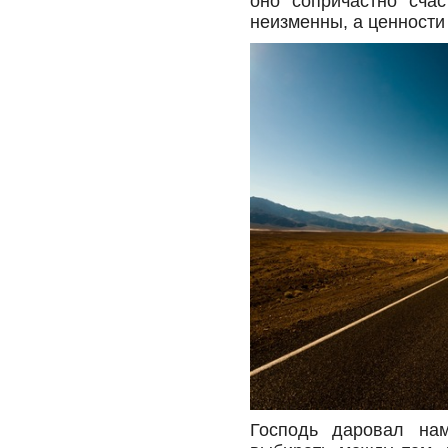
оно сопричастно счас
неизменны, а ценност
Господь даровал нам