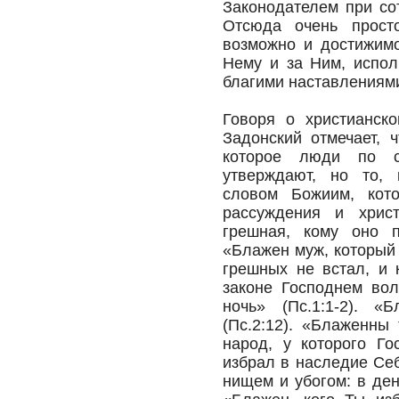
Законодателем при со
Отсюда очень прост
возможно и достижимо
Нему и за Ним, испол
благими наставлениям
Говоря о христианско
Задонский отмечает, 
которое люди по с
утверждают, но то, 
словом Божиим, кот
рассуждения и хрис
грешная, кому оно п
«Блажен муж, который 
грешных не встал, и 
законе Господнем вол
ночь» (Пс.1:1-2). 
(Пс.2:12). «Блаженны
народ, у которого Го
избрал в наследие Се
нищем и убогом: в ден