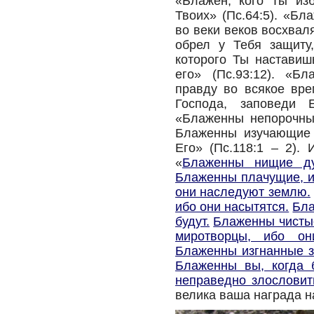
«Блажен, кого Ты из
Твоих» (Пс.64:5). «Б
во веки веков восхвал
обрел у Тебя защиту,
которого Ты наставиш
его» (Пс.93:12). «Б
правду во всякое вре
Господа, заповеди Е
«Блаженны непорочные
Блаженны изучающие 
Его» (Пс.118:1 – 2).
«
Блаженны нищие ду
Блаженны плачущие, и
они наследуют землю.
ибо они насытятся.
Бла
будут.
Блаженны чистые
миротворцы, ибо он
Блаженны изгнанные за
Блаженны вы, когда б
неправедно злословит
велика ваша награда на