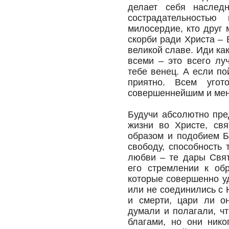
делает себя наследн
сострадательностью
милосердие, кто друг 
скорби ради Христа – 
великой славе. Иди ка
всеми – это всего лу
тебе венец. А если п
приятно. Всем угот
совершеннейшим и ме
Будучи абсолютно пре
жизни во Христе, св
образом и подобием Б
свободу, способность 
любви – те дары Свят
его стремлении к обр
которые совершенно уд
или не соединились с 
и смерти, цари ли о
думали и полагали, ч
благами, но они нико