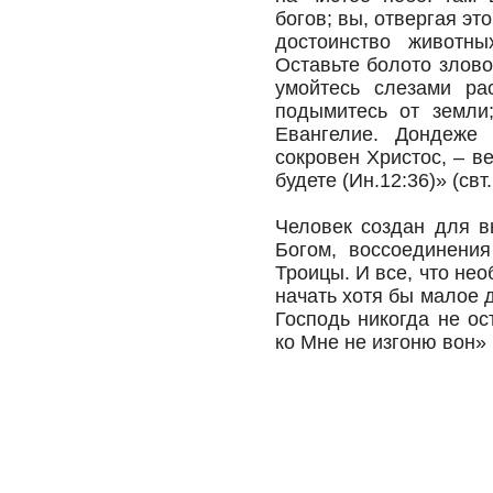
богов; вы, отвергая эт
достоинство животны
Оставьте болото злово
умойтесь слезами рас
подымитесь от земли;
Евангелие. Дондеже 
сокровен Христос, – в
будете (Ин.12:36)» (св
Человек создан для в
Богом, воссоединени
Троицы. И все, что не
начать хотя бы малое 
Господь никогда не о
ко Мне не изгоню вон» 