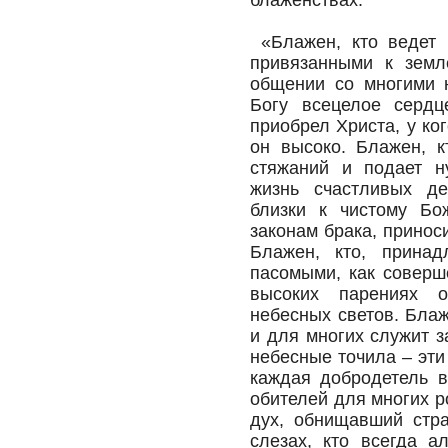
блаженствах:
«Блажен, кто ведет 
привязанными к земл
общении со многими н
Богу всецелое сердц
приобрел Христа, у ког
он высоко. Блажен, к
стяжаний и подает н
жизнь счастливых де
близки к чистому Бож
законам брака, принос
Блажен, кто, принад
пасомыми, как соверш
высоких парениях о
небесных светов. Блаж
и для многих служит 
небесные точила – эт
каждая добродетель в
обителей для многих р
дух, обнищавший стр
слезах, кто всегда а