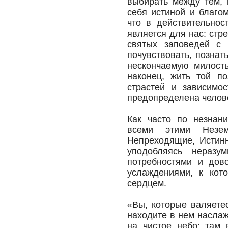
выбирать между тем, 
себя истиной и благо
что в действительно
является для нас: стр
святых заповедей с 
почувствовать, позна
нескончаемую милость
наконец, жить той по
страстей и зависимо
предопределена челове
Как часто по незнан
всеми этими Незем
Непреходящие, Истин
уподобляясь неразу
потребностями и дов
услаждениями, к кот
сердцем.
«Вы, которые валяете
находите в нем насла
на чистое небо: там 