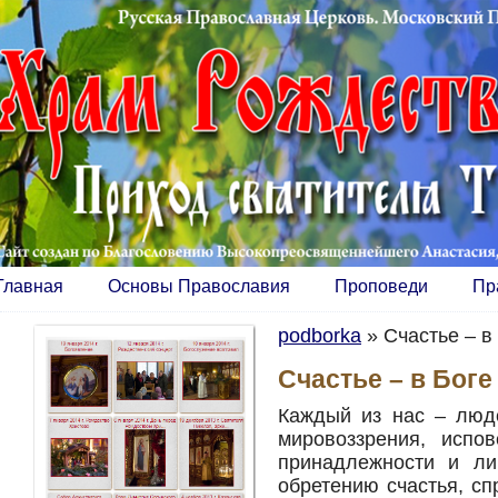
Главная
Основы Православия
Проповеди
Пр
podborka
»
Счастье – в
Счастье – в Боге
Каждый из нас – люд
мировоззрения, испо
принадлежности и ли
обретению счастья, сп