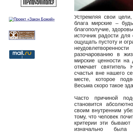
Устремляя свои цели
блага мирские – будь
благополучие, здоровь
источник радости для 
ощущать пустоту и огр
неудовлетворенно
разочарованию в жиз
мирские ценности на 
отмечает святитель 
счастья вне нашего се
месте, которое подв
Весьма скоро такое зд
Часто причиной под
становится абсолютн
своим внутренним убе
тому, что человек поч
критерии эти бывают 
изначально была 