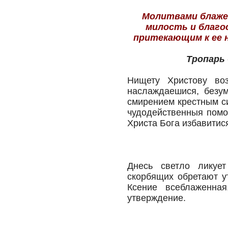
Молитвами блажен
милость и благо
притекающим к ее 
Тропарь 
Нищету Христову во
наслаждаешися, безу
смирением крестным с
чудодейственныя помо
Христа Бога избавитися
Днесь светло ликует
скорбящих обретают у
Ксение всеблаженна
утверждение.