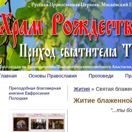
Главная
Основы Православия
Проповеди
Пр
Преподобная благоверная
Жития
»
Святая блажен
княгиня Евфросиния
Полоцкая
Житие блаженной
"...ты б