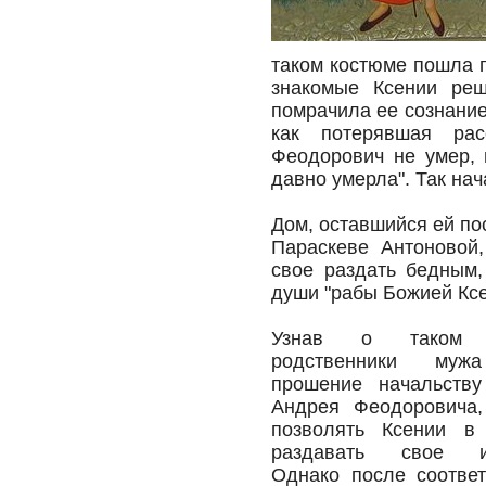
таком костюме пошла п
знакомые Ксении реш
помрачила ее сознание
как потерявшая рас
Феодорович не умер, 
давно умерла". Так нач
Дом, оставшийся ей по
Параскеве Антоновой
свое раздать бедным,
души "рабы Божией Ксе
Узнав о таком р
родственники муж
прошение начальству
Андрея Феодоровича,
позволять Ксении в 
раздавать свое им
Однако после соотве