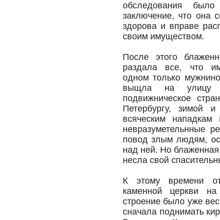
обследования было
заключение, что она 
здорова и вправе рас
своим имуществом.
После этого блаженн
раздала все, что и
одном только мужнин
выщла на улицу 
подвижническое стра
Петербургу, зимой и
всяческим нападкам
невразуметельнные ре
повод злым людям, ос
над ней. Но блаженная
несла свой спасительн
К этому времени от
каменной церкви на
строение было уже ве
сначала поднимать кирп