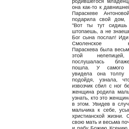
родившегося младенц
она как-то к давнишне
Параскеве Антоновой
подарила свой дом, 
"Вот ты тут сидишь
штопаешь, а не знаешь
Бог сына послал! Иди
Смоленское кла
Параскева была весь
этой нелепицей,
послушалась бла
пошла. У самого 
увидела она толпу 
подойдя, узнала, чт
извозчик сбил с ног 
женщина родила мальч
узнать, кто это женщин
в этом. Увидев в слу
мальчика к себе, усы
христианской жизни. 
свою мать и весьма по
и рабу Божию Ксению 