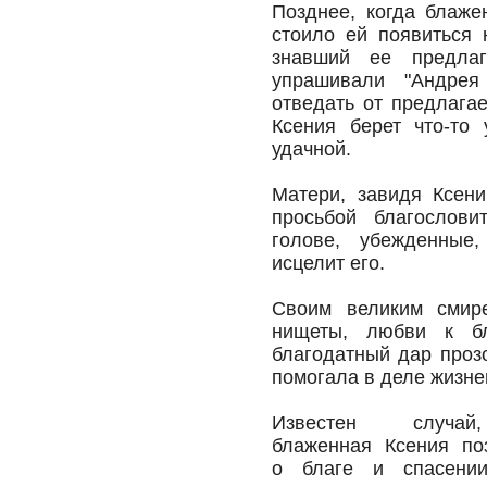
Позднее, когда блаже
стоило ей появиться 
знавший ее предлаг
упрашивали "Андрея
отведать от предлага
Ксения берет что-то 
удачной.
Матери, завидя Ксен
просьбой благослови
голове, убежденные
исцелит его.
Своим великим смире
нищеты, любви к б
благодатный дар проз
помогала в деле жизне
Известен случай
блаженная Ксения по
о благе и спасени