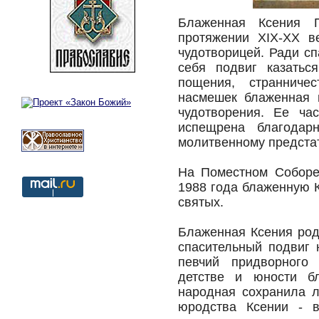
Блаженная Ксения 
протяжении XIX-XX в
чудотворицей. Ради с
себя подвиг казатьс
пощения, странниче
насмешек блаженная 
чудотворения. Ее ч
испещрена благодар
молитвенному предстат
На Поместном Соборе
1988 года блаженную 
святых.
Блаженная Ксения род
спасительный подвиг 
певчий придворного
детстве и юности бл
народная сохранила л
юродства Ксении - в