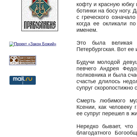
кофту и красную юбку
ботинки на босу ногу.
с греческого означало
когда ее окликали по
именем.
Это была великая 
Петербургская. Вот ее
Будучи молодой деву
певчего Андрея Федо
полковника и была сча
счастье длилось недол
супруг скоропостижно 
Смерть любимого му
Ксении, как человеку 
ее супруг перешел в ж
Нередко бывает, что 
благодатного Богооб