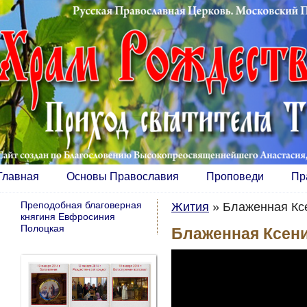
Главная
Основы Православия
Проповеди
Пр
Преподобная благоверная
Жития
»
Блаженная Кс
княгиня Евфросиния
Полоцкая
Блаженная Ксени