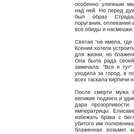
особенно уличным ма
над ней. Но перед ду
был образ Страдаль
поругания, оплевания 
все обиды и насмешки.
Святая "не имела, где
Ксении хотели устроит
для жизни, но блажен
Она была рада своей 
замечала: "Вся я тут
уходила за город, в п
всех таскала кирпичи 
После смерти мужа б
великие подвиги и уди
дара прозорливости.
императрицы Елисав
избежать брака с бе
убитого им полковника
блаженная возьмет к