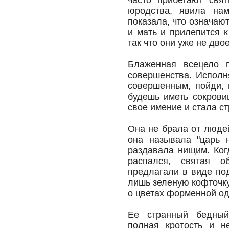
часто прибегают свя
юродства, явила нам
показала, что означаю
и мать и прилепится к
так что они уже не двое
Блаженная всецело п
совершенства. Исполн
совершенным, пойди, 
будешь иметь сокрови
свое имение и стала с
Она не брала от людей
она называла "царь 
раздавала нищим. Ког
распался, святая о
предлагали в виде по
лишь зеленую кофточку
о цветах форменной о
Ее странный бедный 
полная кротость и н