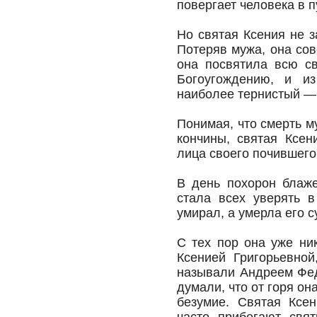
повергает человека в 
Но святая Ксения не з
Потеряв мужа, она сов
она посвятила всю с
Богоугождению, и и
наиболее тернистый — 
Понимая, что смерть м
кончины, святая Ксен
лица своего почившего
В день похорон блаж
стала всех уверять 
умирал, а умерла его с
С тех пор она уже ни
Ксенией Григорьевной
называли Андреем Фед
думали, что от горя о
безумие. Святая Ксе