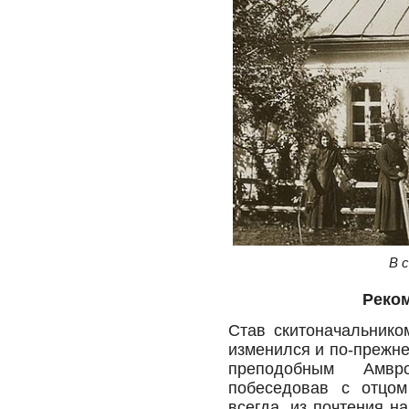
В 
Реком
Став скитоначальнико
изменился и по-прежне
преподобным Амвр
побеседовав с отцом
всегда, из почтения н