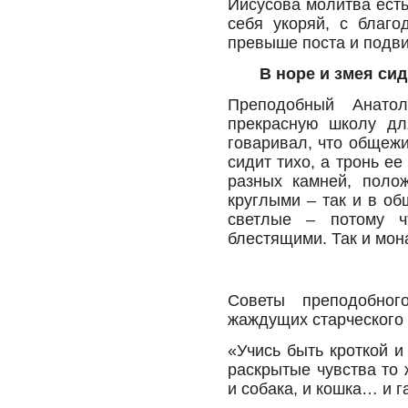
Иисусова молитва есть
себя укоряй, с благо
превыше поста и подви
В норе и змея сид
Преподобный Анато
прекрасную школу дл
говаривал, что общежи
сидит тихо, а тронь ее
разных камней, поло
круглыми – так и в об
светлые – потому ч
блестящими. Так и мон
Советы преподобно
жаждущих старческого
«Учись быть кроткой 
раскрытые чувства то 
и собака, и кошка… и г