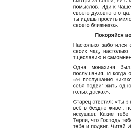
смотри за собой, ни с
помыслов. Иди к Чаше
своего духовного отца
ты идешь просить мило
своего ближнего».
Покоряйся во
Насколько заботился 
своих чад, настолько
тщеславию и самомнен
Одна монахиня был
послушания. И когда о
«Я послушания никако
себя подвиг жить одно
голых досках».
Старец ответил: «Ты зна
всё в бездне живет, п
искушает. Какие тебе
Терпи, что Господь те
тебе и подвиг. Читай 