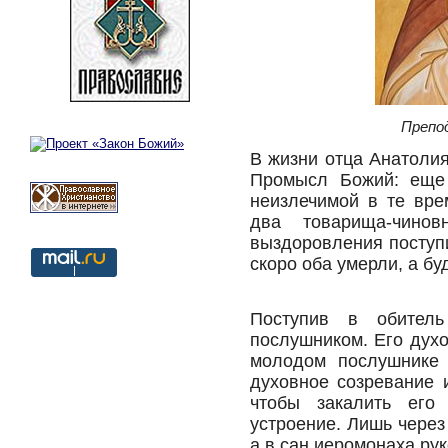
Препо
В жизни отца Анатолия
Промысл Божий: еще 
неизлечимой в те вре
два товарища-чино
выздоровления поступ
скоро оба умерли, а б
Поступив в обител
послушником. Его дух
молодом послушнике 
духовное созревание 
чтобы закалить его
устроение. Лишь через
а в сан иеромонаха рук