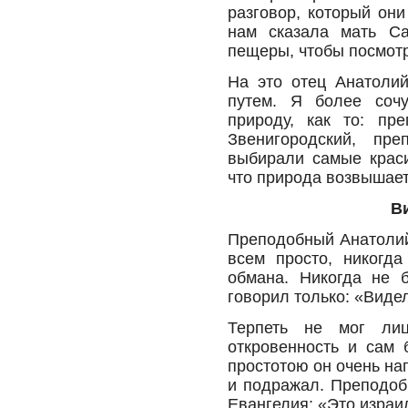
разговор, который он
нам сказала мать Са
пещеры, чтобы посмотр
На это отец Анатолий
путем. Я более соч
природу, как то: пр
Звенигородский, пр
выбирали самые краси
что природа возвышает
В
Преподобный Анатолий
всем просто, никогд
обмана. Никогда не б
говорил только: «Виде
Терпеть не мог ли
откровенность и сам
простотою он очень на
и подражал. Преподоб
Евангелия: «Это израил