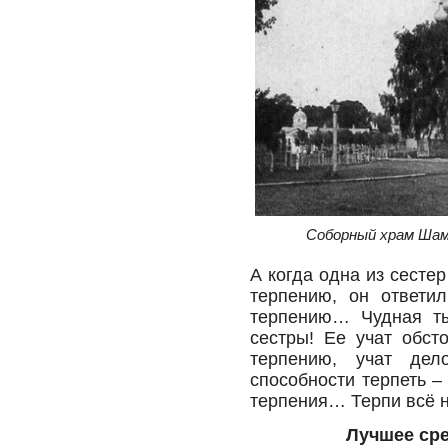
Соборный храм Шам
А когда одна из сесте
терпению, он ответил
терпению… Чудная ты
сестры! Ее учат обст
терпению, учат дел
способности терпеть –
терпения… Терпи всё 
Лучшее ср