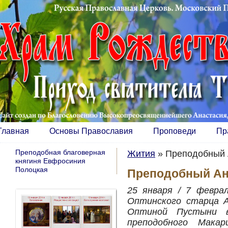
Главная
Основы Православия
Проповеди
Пр
Преподобная благоверная
Жития
»
Преподобный 
княгиня Евфросиния
Полоцкая
Преподобный Ана
25 января / 7 февра
Оптинского старца А
Оптиной Пустыни в
преподобного Мака