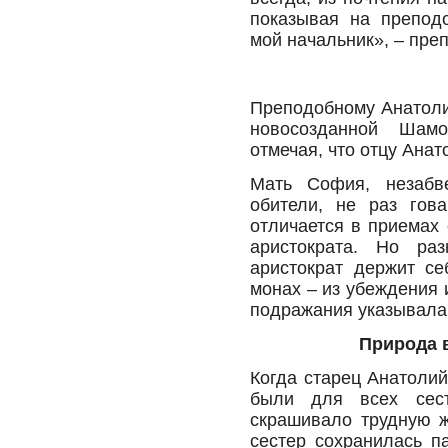
показывая на преподо
мой начальник», – пре
Преподобному Анатоли
новосозданной Шамо
отмечая, что отцу Ана
Мать София, незабв
обители, не раз гов
отличается в приемах
аристократа. Но ра
аристократ держит се
монах – из убеждения 
подражания указывала 
Природа 
Когда старец Анатоли
были для всех сест
скрашивало трудную ж
сестер сохранилась п