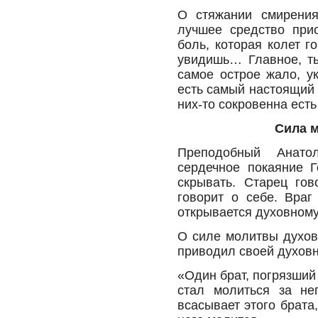
О стяжании смирения
лучшее средство прио
боль, которая колет г
увидишь… Главное, ты
самое острое жало, у
есть самый настоящий 
них-то сокровенна ест
Сила 
Преподобный Анатол
сердечное покаяние Г
скрывать. Старец гов
говорит о себе. Враг
открывается духовному
О силе молитвы духов
приводил своей духовн
«Один брат, погрязший 
стал молиться за не
всасывает этого брата,