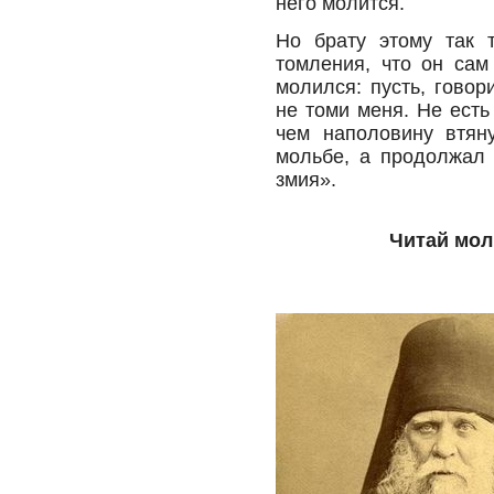
него молится.
Но брату этому так 
томления, что он сам
молился: пусть, говор
не томи меня. Не есть
чем наполовину втян
мольбе, а продолжал 
змия».
Читай мол