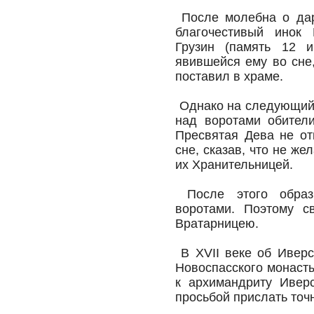
После молебна о дар
благочестивый инок 
Грузин (память 12 
явившейся ему во сне
поставил в храме.
Однако на следующий 
над воротами обители
Пресвятая Дева не о
сне, сказав, что не же
их Хранительницей.
После этого образ
воротами. Поэтому с
Вратарницею.
В XVII веке об Иверс
Новоспасского монаст
к архимандриту Ивер
просьбой прислать точ