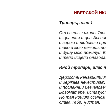
ИВЕРСКОЙ ИК
Тропарь, глас 1
:
От святыя иконы Твое
исцеления и цельбы п
с верою и любовию при
тако и мою немощь по
и душу мою помилуй, Б
и тело исцели благод
Иной тропарь, глас 
Дерзость ненавидящих
и держава нечестивых 
и посланнии безчелове
Богоматере, истязую
Но тая нощию ссыном 
слава Тебе, Чистая,