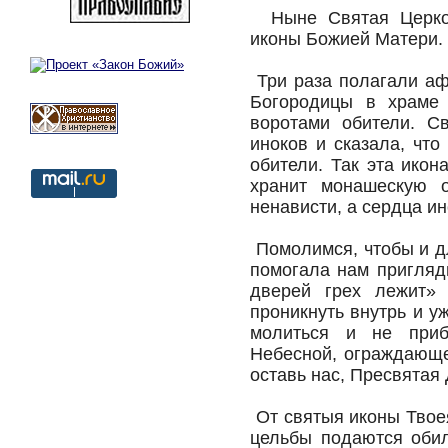
Ныне Святая Церков
иконы Божией Матери.
Три раза полагали аф
Богородицы в храме 
воротами обители. С
иноков и сказала, чт
обители. Так эта икон
хранит монашескую 
ненависти, а сердца ин
Помолимся, чтобы и д
помогала нам пригляд
дверей грех лежит» 
проникнуть внутрь и у
молиться и не приб
Небесной, ограждающе
оставь нас, Пресвятая 
От святыя иконы Твое
цельбы подаются оби