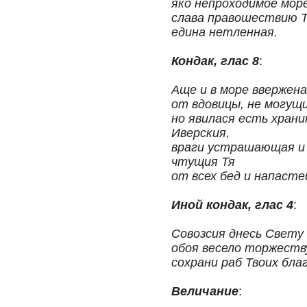
яко непроходимое море
слава правошествию Т
едина нетленная.
Кондак, глас 8
:
Аще и в море ввержена
от вдовицы, не могущи
но явилася есть хран
Иверския,
враги устрашающая и 
чтущия Тя
от всех бед и напасте
Иной кондак, глас 4
:
Совозсия днесь Свету
обоя весело торжеств
сохрани раб Твоих бл
Величание
: