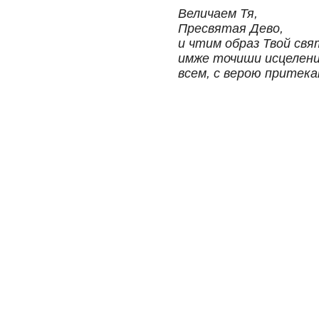
Величаем Тя,
Пресвятая Дево,
и чтим образ Твой свя
имже точиши исцелен
всем, с верою притек