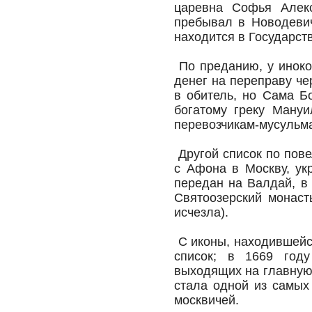
царевна Софья Алекс
пребывал в Новодеви
находится в Государст
По преданию, у иноко
денег на переправу че
в обитель, но Сама Б
богатому греку Мануи
перевозчикам-мусульм
Другой список по пов
с Афона в Москву, ук
передан на Валдай, в
Святоозерский монаст
исчезла).
С иконы, находившейс
список; в 1669 году
выходящих на главную
стала одной из самых
москвичей.