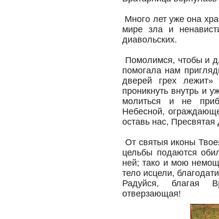
Много лет уже она хр
мире зла и ненавист
диавольских.
Помолимся, чтобы и д
помогала нам пригляд
дверей грех лежит» 
проникнуть внутрь и у
молиться и не приб
Небесной, ограждающе
оставь нас, Пресвятая 
От святыя иконы Твое
цельбы подаются оби
ней; тако и мою немощ
тело исцели, благодат
Радуйся, благая В
отверзающая!