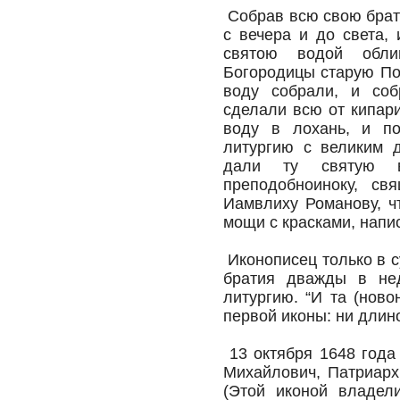
Собрав всю свою брат
с вечера и до света,
святою водой обли
Богородицы старую Пор
воду собрали, и соб
сделали всю от кипари
воду в лохань, и п
литургию с великим д
дали ту святую 
преподобноиноку, св
Иамвлиху Романову, ч
мощи с красками, напис
Иконописец только в с
братия дважды в не
литургию. “И та (ново
первой иконы: ни длин
13 октября 1648 года
Михайлович, Патриарх
(Этой иконой владел