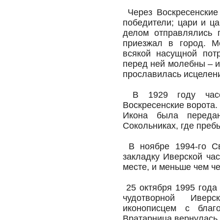
Через Воскресенские
победители; цари и ц
делом отправлялись п
приезжал в город. М
всякой насущной пот
перед ней молебны – и
прославилась исцелен
В 1929 году часо
Воскресенские ворота.
Икона была переда
Сокольниках, где преб
В ноябре 1994-го Св
закладку Иверской ча
месте, и меньше чем ч
25 октября 1995 года
чудотворной Ивер
иконописцем с благо
Вратарница вернулась 